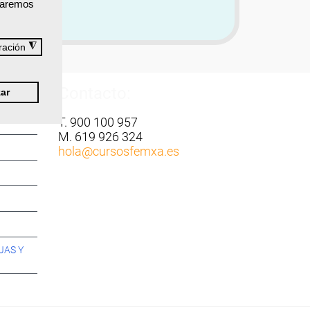
izaremos
◮
ración
Contacto:
ar
T. 900 100 957
M. 619 926 324
hola
@cursosfemxa.es
JAS Y