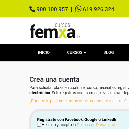
900 100 957
|
619 926 324
INICIO
CURSOS
BLOG
Crea una cuenta
Para solicitar plaza en cualquier curso, necesitas registr
electrónico
. Si te registras con tu email, revisa la band
¿Por qué te pedimos tantos datos cuando te registras?
Regístrate con Facebook, Google o LinkedIn:
He leído y acepto la
Política de Privacidad