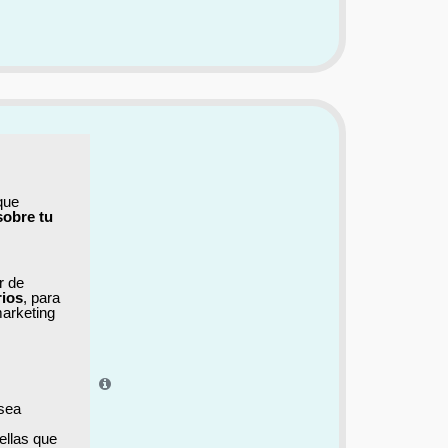
que
sobre tu
ar de
rios
, para
marketing
el aprendizaje.
 sea
ellas que