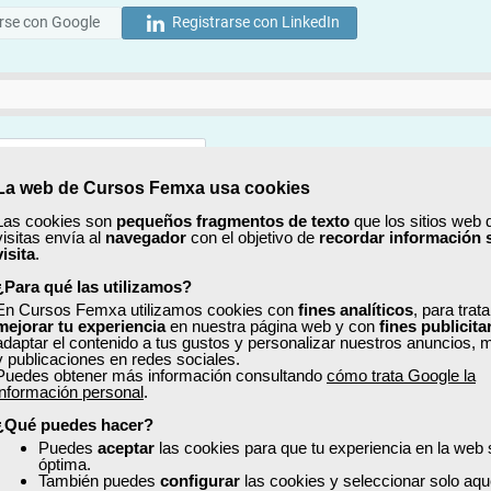
rse con Google
Registrarse con LinkedIn
La web de Cursos Femxa usa cookies
Mostrar
Las cookies son
pequeños fragmentos de texto
que los sitios web 
visitas envía al
navegador
con el objetivo de
recordar información 
Mostrar
visita
.
¿Para qué las utilizamos?
En Cursos Femxa utilizamos cookies con
fines analíticos
, para trat
mejorar tu experiencia
en nuestra página web y con
fines publicita
adaptar el contenido a tus gustos y personalizar nuestros anuncios, 
y publicaciones en redes sociales.
Puedes obtener más información consultando
cómo trata Google la
No, completaré mi perfil más adelante
información personal
.
uiero recibir información sobre cursos, ofertas exclusivas y recursos para 
¿Qué puedes hacer?
Puedes
aceptar
las cookies para que tu experiencia en la web
óptima.
ído y acepto la
Política de Privacidad
También puedes
configurar
las cookies y seleccionar solo aqu