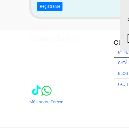
Registrarse
Quiénes Somos:
CUR
Especialistas en consultoría y
MI PE
formación para el empleo
. Nuestro
objetivo diario es, única y
CATÁ
exclusivamente, ayudarte a conseguir
tus metas profesionales ofreciéndote
BLOG
los mejores
cursos
del momento. ¿Te
apuntas?
FAQ´
Más sobre Femxa