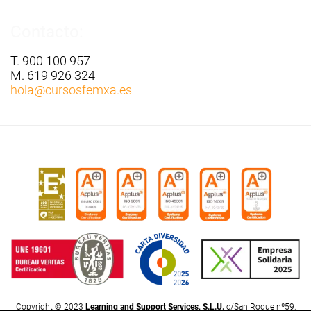
Contacto:
T. 900 100 957
M. 619 926 324
hola
@cursosfemxa.es
Copyright © 2023
Learning and Support Services, S.L.U.
c/San Roque nº59,