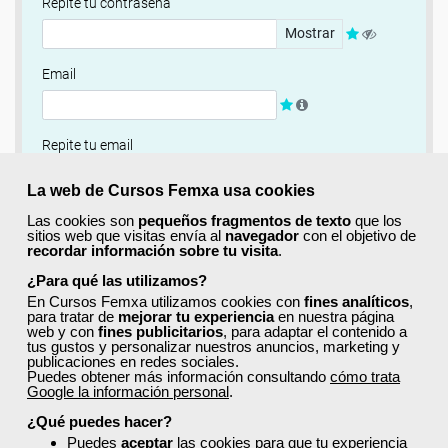
Repite tu contraseña
Mostrar
Email
Repite tu email
La web de Cursos Femxa usa cookies
¿Quieres completar ahora tu perfil?
Las cookies son
pequeños fragmentos de texto
que los
sitios web que visitas envía al
navegador
con el objetivo de
Si
No, completaré mi perfil más adelante
recordar información sobre tu visita
.
¿Para qué las utilizamos?
Newsletter
En Cursos Femxa utilizamos cookies con
fines analíticos
,
Si, quiero recibir información sobre cursos, ofertas
para tratar de
mejorar tu experiencia
en nuestra página
web y con
fines publicitarios
, para adaptar el contenido a
exclusivas y recursos para el aprendizaje.
tus gustos y personalizar nuestros anuncios, marketing y
publicaciones en redes sociales.
Puedes obtener más información consultando
cómo trata
Términos y condiciones
Google la información personal
.
He leído y acepto la
Política de Privacidad
¿Qué puedes hacer?
Puedes
aceptar
las cookies para que tu experiencia