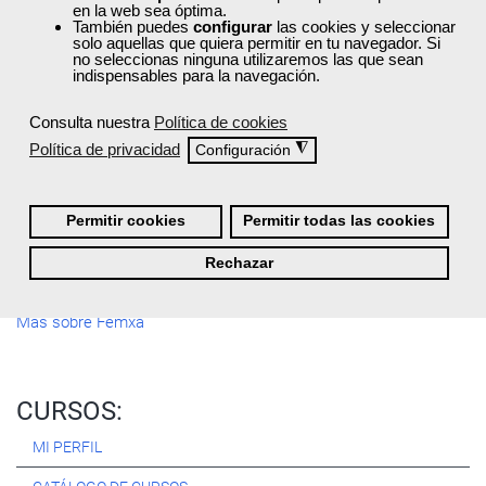
en la web sea óptima.
Registrarse
También puedes
configurar
las cookies y seleccionar
solo aquellas que quiera permitir en tu navegador. Si
no seleccionas ninguna utilizaremos las que sean
indispensables para la navegación.
Consulta nuestra
Política de cookies
Quiénes Somos:
Política de privacidad
◮
Configuración
Especialistas en consultoría y
formación para el empleo
.
Nuestro objetivo diario es, única y exclusivamente, ayudarte a
conseguir tus metas profesionales ofreciéndote los mejores
Permitir cookies
Permitir todas las cookies
cursos
del momento. ¿Te apuntas?
Rechazar
Más sobre Femxa
CURSOS:
MI PERFIL