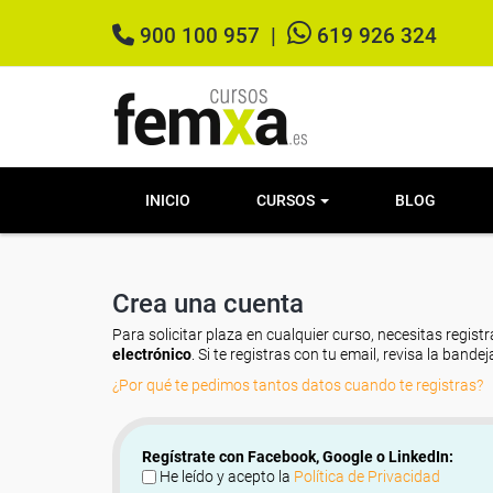
900 100 957
|
619 926 324
INICIO
CURSOS
BLOG
Crea una cuenta
Para solicitar plaza en cualquier curso, necesitas registr
electrónico
. Si te registras con tu email, revisa la band
¿Por qué te pedimos tantos datos cuando te registras?
Regístrate con Facebook, Google o LinkedIn:
He leído y acepto la
Política de Privacidad