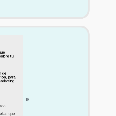
que
sobre tu
ar de
rios
, para
marketing
el aprendizaje.
 sea
ellas que