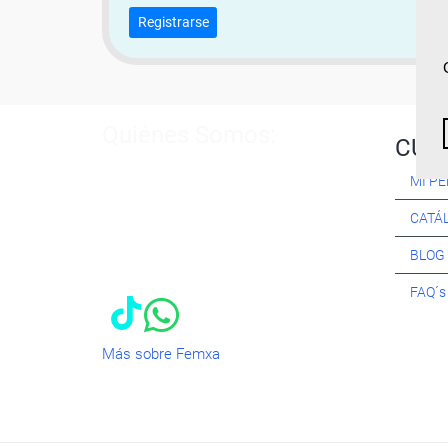
Registrarse
Quiénes Somos:
CUR
Especialistas en consultoría y
MI PE
formación para el empleo
. Nuestro
objetivo diario es, única y
CATÁ
exclusivamente, ayudarte a conseguir
tus metas profesionales ofreciéndote
BLOG
los mejores
cursos
del momento. ¿Te
apuntas?
FAQ´
Más sobre Femxa