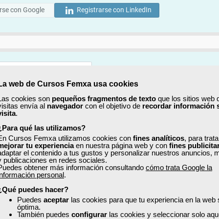
rse con Google
Registrarse con LinkedIn
La web de Cursos Femxa usa cookies
Mostrar
Las cookies son
pequeños fragmentos de texto
que los sitios web 
visitas envía al
navegador
con el objetivo de
recordar información 
Mostrar
visita
.
¿Para qué las utilizamos?
En Cursos Femxa utilizamos cookies con
fines analíticos
, para trat
mejorar tu experiencia
en nuestra página web y con
fines publicita
adaptar el contenido a tus gustos y personalizar nuestros anuncios, 
y publicaciones en redes sociales.
Puedes obtener más información consultando
cómo trata Google la
No, completaré mi perfil más adelante
información personal
.
uiero recibir información sobre cursos, ofertas exclusivas y recursos para 
¿Qué puedes hacer?
Puedes
aceptar
las cookies para que tu experiencia en la web
óptima.
ído y acepto la
Política de Privacidad
También puedes
configurar
las cookies y seleccionar solo aqu