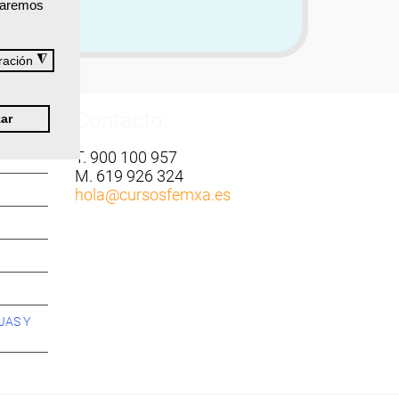
izaremos
◮
ración
Contacto:
ar
T. 900 100 957
M. 619 926 324
hola
@cursosfemxa.es
JAS Y