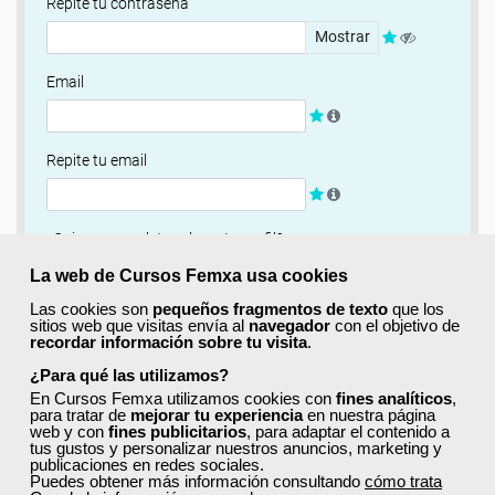
Repite tu contraseña
Mostrar
Email
Repite tu email
¿Quieres completar ahora tu perfil?
Si
No, completaré mi perfil más adelante
La web de Cursos Femxa usa cookies
Las cookies son
pequeños fragmentos de texto
que los
Newsletter
sitios web que visitas envía al
navegador
con el objetivo de
recordar información sobre tu visita
.
Si, quiero recibir información sobre cursos, ofertas
exclusivas y recursos para el aprendizaje.
¿Para qué las utilizamos?
En Cursos Femxa utilizamos cookies con
fines analíticos
,
para tratar de
mejorar tu experiencia
en nuestra página
Términos y condiciones
web y con
fines publicitarios
, para adaptar el contenido a
tus gustos y personalizar nuestros anuncios, marketing y
He leído y acepto la
Política de Privacidad
publicaciones en redes sociales.
Puedes obtener más información consultando
cómo trata