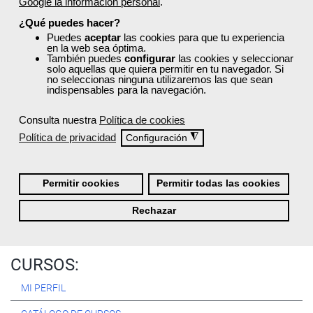
Google la información personal
.
Registrarse
¿Qué puedes hacer?
Puedes
aceptar
las cookies para que tu experiencia
en la web sea óptima.
También puedes
configurar
las cookies y seleccionar
solo aquellas que quiera permitir en tu navegador. Si
no seleccionas ninguna utilizaremos las que sean
Quiénes Somos:
indispensables para la navegación.
Especialistas en consultoría y
formación para el empleo
.
Consulta nuestra
Política de cookies
Nuestro objetivo diario es, única y exclusivamente, ayudarte a
Política de privacidad
◮
Configuración
conseguir tus metas profesionales ofreciéndote los mejores
cursos
del momento. ¿Te apuntas?
Permitir cookies
Permitir todas las cookies
Más sobre Femxa
Rechazar
CURSOS:
MI PERFIL