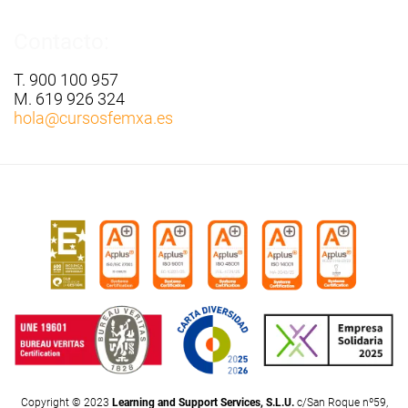
Contacto:
T. 900 100 957
M. 619 926 324
hola
@cursosfemxa.es
Copyright © 2023
Learning and Support Services, S.L.U.
c/San Roque nº59,