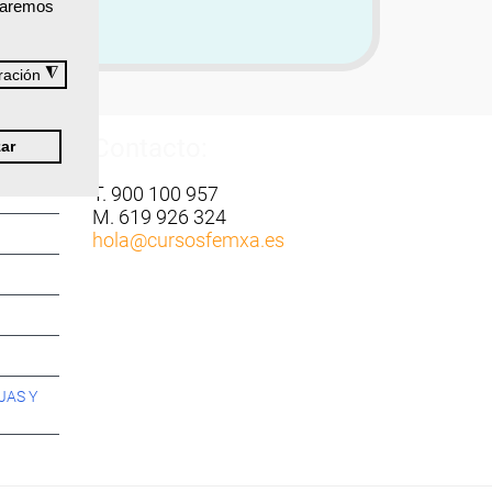
izaremos
◮
ración
Contacto:
ar
T. 900 100 957
M. 619 926 324
hola
@cursosfemxa.es
JAS Y