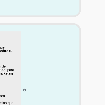
que
sobre tu
ar de
rios
, para
marketing
el aprendizaje.
 sea
ellas que