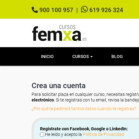
900 100 957
|
619 926 324
INICIO
CURSOS
BLOG
Crea una cuenta
Para solicitar plaza en cualquier curso, necesitas registr
electrónico
. Si te registras con tu email, revisa la band
¿Por qué te pedimos tantos datos cuando te registras?
Regístrate con Facebook, Google o LinkedIn:
He leído y acepto la
Política de Privacidad