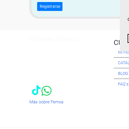
Registrarse
Quiénes Somos:
CUR
Especialistas en consultoría y
MI PE
formación para el empleo
. Nuestro
objetivo diario es, única y
CATÁ
exclusivamente, ayudarte a conseguir
tus metas profesionales ofreciéndote
BLOG
los mejores
cursos
del momento. ¿Te
apuntas?
FAQ´
Más sobre Femxa