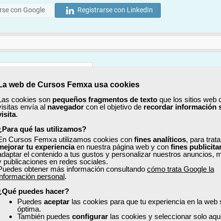
rse con Google
Registrarse con LinkedIn
La web de Cursos Femxa usa cookies
Mostrar
Las cookies son
pequeños fragmentos de texto
que los sitios web 
visitas envía al
navegador
con el objetivo de
recordar información 
Mostrar
visita
.
¿Para qué las utilizamos?
En Cursos Femxa utilizamos cookies con
fines analíticos
, para trat
mejorar tu experiencia
en nuestra página web y con
fines publicita
adaptar el contenido a tus gustos y personalizar nuestros anuncios, 
y publicaciones en redes sociales.
Puedes obtener más información consultando
cómo trata Google la
No, completaré mi perfil más adelante
información personal
.
uiero recibir información sobre cursos, ofertas exclusivas y recursos para 
¿Qué puedes hacer?
Puedes
aceptar
las cookies para que tu experiencia en la web
óptima.
ído y acepto la
Política de Privacidad
También puedes
configurar
las cookies y seleccionar solo aqu