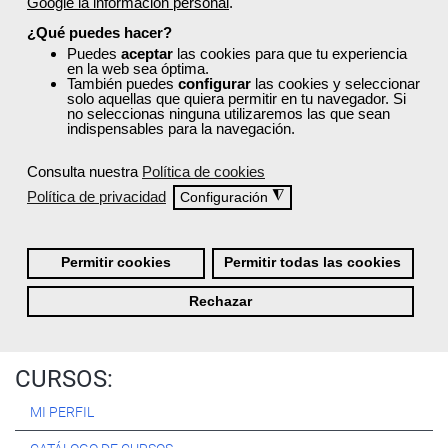
Google la información personal
.
Registrarse
¿Qué puedes hacer?
Puedes
aceptar
las cookies para que tu experiencia
en la web sea óptima.
También puedes
configurar
las cookies y seleccionar
solo aquellas que quiera permitir en tu navegador. Si
no seleccionas ninguna utilizaremos las que sean
Quiénes Somos:
indispensables para la navegación.
Especialistas en consultoría y
formación para el empleo
.
Consulta nuestra
Política de cookies
Nuestro objetivo diario es, única y exclusivamente, ayudarte a
Política de privacidad
◮
Configuración
conseguir tus metas profesionales ofreciéndote los mejores
cursos
del momento. ¿Te apuntas?
Permitir cookies
Permitir todas las cookies
Más sobre Femxa
Rechazar
CURSOS:
MI PERFIL