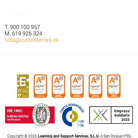
Contacto:
T. 900 100 957
M. 619 926 324
hola
@cursosfemxa.es
Copyright © 2023
Learning and Support Services, S.L.U.
c/San Roque nº59,