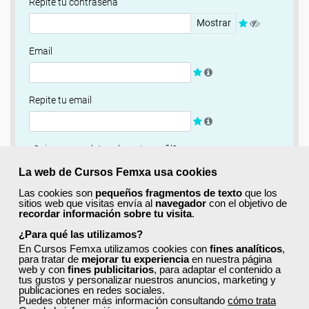
Repite tu contraseña
Mostrar
Email
Repite tu email
¿Quieres completar ahora tu perfil?
Si
No, completaré mi perfil más adelante
La web de Cursos Femxa usa cookies
Las cookies son
pequeños fragmentos de texto
que los
Newsletter
sitios web que visitas envía al
navegador
con el objetivo de
recordar información sobre tu visita
.
Si, quiero recibir información sobre cursos, ofertas
exclusivas y recursos para el aprendizaje.
¿Para qué las utilizamos?
En Cursos Femxa utilizamos cookies con
fines analíticos
,
para tratar de
mejorar tu experiencia
en nuestra página
Términos y condiciones
web y con
fines publicitarios
, para adaptar el contenido a
tus gustos y personalizar nuestros anuncios, marketing y
He leído y acepto la
Política de Privacidad
publicaciones en redes sociales.
Puedes obtener más información consultando
cómo trata