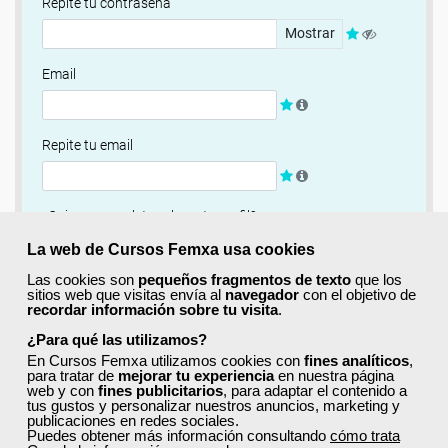
Repite tu contraseña
Mostrar
Email
Repite tu email
¿Quieres completar ahora tu perfil?
Si
No, completaré mi perfil más adelante
La web de Cursos Femxa usa cookies
Las cookies son
pequeños fragmentos de texto
que los
Newsletter
sitios web que visitas envía al
navegador
con el objetivo de
recordar información sobre tu visita
.
Si, quiero recibir información sobre cursos, ofertas
exclusivas y recursos para el aprendizaje.
¿Para qué las utilizamos?
En Cursos Femxa utilizamos cookies con
fines analíticos
,
para tratar de
mejorar tu experiencia
en nuestra página
Términos y condiciones
web y con
fines publicitarios
, para adaptar el contenido a
tus gustos y personalizar nuestros anuncios, marketing y
He leído y acepto la
Política de Privacidad
publicaciones en redes sociales.
Puedes obtener más información consultando
cómo trata