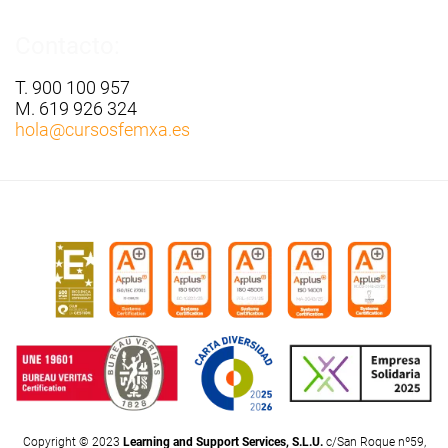
Contacto:
T. 900 100 957
M. 619 926 324
hola
@cursosfemxa.es
Copyright © 2023
Learning and Support Services, S.L.U.
c/San Roque nº59,