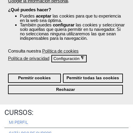
Google la información personal
.
Registrarse
¿Qué puedes hacer?
Puedes
aceptar
las cookies para que tu experiencia
en la web sea óptima.
También puedes
configurar
las cookies y seleccionar
solo aquellas que quiera permitir en tu navegador. Si
no seleccionas ninguna utilizaremos las que sean
Quiénes Somos:
indispensables para la navegación.
Especialistas en consultoría y
formación para el empleo
.
Consulta nuestra
Política de cookies
Nuestro objetivo diario es, única y exclusivamente, ayudarte a
Política de privacidad
◮
Configuración
conseguir tus metas profesionales ofreciéndote los mejores
cursos
del momento. ¿Te apuntas?
Permitir cookies
Permitir todas las cookies
Más sobre Femxa
Rechazar
CURSOS:
MI PERFIL