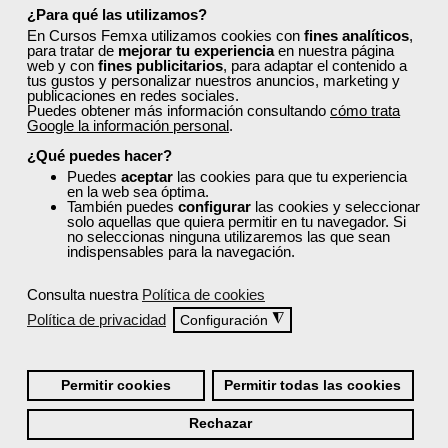
mercado laboral.
¿Para qué las utilizamos?
En Cursos Femxa utilizamos cookies con
fines analíticos
,
Además, la modalidad
online
te permite estudiar a tu
para tratar de
mejorar tu experiencia
en nuestra página
ritmo, con flexibilidad horaria y acompañamiento
web y con
fines publicitarios
, para adaptar el contenido a
tus gustos y personalizar nuestros anuncios, marketing y
tutorial. También disponemos de cursos
presenciales
publicaciones en redes sociales.
y en aula virtual
, según la convocatoria. Consulta
Puedes obtener más información consultando
cómo trata
Google la información personal
.
todos los cursos disponibles y descubre la formación
que mejor se adapta a tus objetivos profesionales.
¿Qué puedes hacer?
Puedes
aceptar
las cookies para que tu experiencia
¿Cómo solicitar plaza en un
en la web sea óptima.
También puedes
configurar
las cookies y seleccionar
curso de Femxa para
solo aquellas que quiera permitir en tu navegador. Si
no seleccionas ninguna utilizaremos las que sean
autónomos?
indispensables para la navegación.
Sigue los siguientes pasos:
Consulta nuestra
Política de cookies
Política de privacidad
◮
Regístrate y cubre todos tus datos. Esto es
Configuración
importante para comprobar que cumples todos los
requisitos de acceso a un curso.
Es imprescindible
que estés dado de alta como autónomo.
Permitir cookies
Permitir todas las cookies
Explora toda nuestra oferta formativa para
Rechazar
encontrar el curso que mejor se adapte a tus
necesidades.