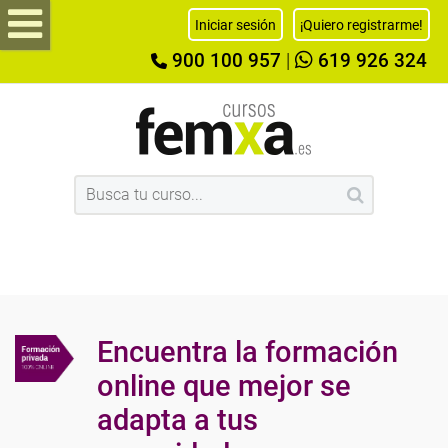
Iniciar sesión
¡Quiero registrarme!
900 100 957
|
619 926 324
Encuentra la formación
online que mejor se
adapta a tus