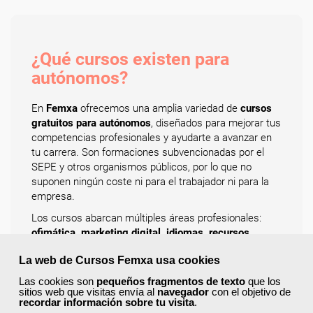
¿Qué cursos existen para
autónomos?
En
Femxa
ofrecemos una amplia variedad de
cursos
gratuitos para autónomos
, diseñados para mejorar tus
competencias profesionales y ayudarte a avanzar en
tu carrera. Son formaciones subvencionadas por el
SEPE y otros organismos públicos, por lo que no
suponen ningún coste ni para el trabajador ni para la
empresa.
Los cursos abarcan múltiples áreas profesionales:
ofimática, marketing digital, idiomas, recursos
humanos, atención al cliente, logística, sanidad,
La web de Cursos Femxa usa cookies
comercio, informática, diseño gráfico y web, y
gestión empresarial
, entre muchas otras. Todos los
Las cookies son
pequeños fragmentos de texto
que los
programas están actualizados con contenidos
sitios web que visitas envía al
navegador
con el objetivo de
recordar información sobre tu visita
.
prácticos y enfocados en las necesidades reales del