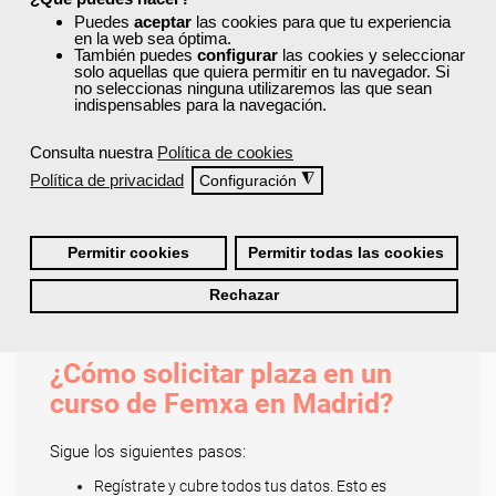
administración y gestión, informática y programación,
Puedes
aceptar
las cookies para que tu experiencia
comercio y marketing, educación y docencia,
en la web sea óptima.
También puedes
configurar
las cookies y seleccionar
hostelería y turismo, idiomas, sanidad, logística y
solo aquellas que quiera permitir en tu navegador. Si
transporte, y prevención de riesgos laborales y
no seleccionas ninguna utilizaremos las que sean
indispensables para la navegación.
medioambiente.
Descubre cursos tan útiles como:
Consulta nuestra
Política de cookies
Apoyo domiciliario y alimentación familiar
Política de privacidad
◮
Configuración
Dirección de equipos y coaching
Excel avanzado
Creación de blogs y redes sociales
Permitir cookies
Permitir todas las cookies
Auditoría medioambiental
Gestión del marketing 2.0
Rechazar
Todos ellos cuentan con acreditación oficial.
¿Cómo solicitar plaza en un
curso de Femxa en Madrid?
Sigue los siguientes pasos:
Regístrate y cubre todos tus datos. Esto es