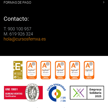
FORMAS DE PAGO
Contacto:
T. 900 100 957
M. 619 926 324
hola
@cursosfemxa.es