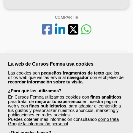
COMPARTIR
La web de Cursos Femxa usa cookies
Escoge tu curso gratuito en
Las cookies son
pequeños fragmentos de texto
que los
Madrid
sitios web que visitas envía al
navegador
con el objetivo de
recordar información sobre tu visita
.
Fórmate sin coste y mejora tu perfil profesional con
¿Para qué las utilizamos?
los cursos gratuitos subvencionados, disponibles para
En Cursos Femxa utilizamos cookies con
fines analíticos
,
para tratar de
mejorar tu experiencia
en nuestra página
trabajadores, autónomos y personas desempleadas.
web y con
fines publicitarios
, para adaptar el contenido a
Accede a una amplia oferta formativa en sectores
tus gustos y personalizar nuestros anuncios, marketing y
clave y elige la modalidad que mejor se adapte a ti:
publicaciones en redes sociales.
Puedes obtener más información consultando
cómo trata
online, presencial o mixta.
Google la información personal
.
Entre las áreas más demandadas encontrarás:
¿Qué puedes hacer?