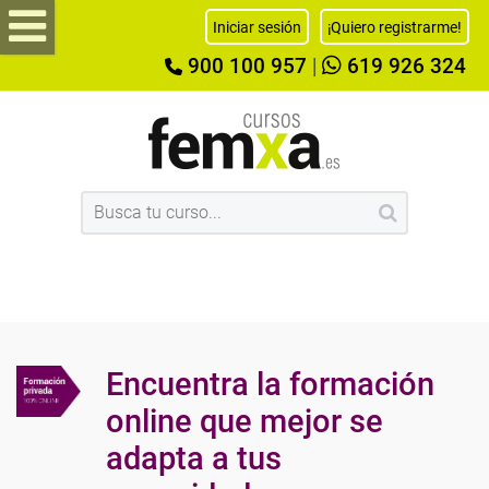
Iniciar sesión
¡Quiero registrarme!
900 100 957
|
619 926 324
Encuentra la formación
online que mejor se
adapta a tus