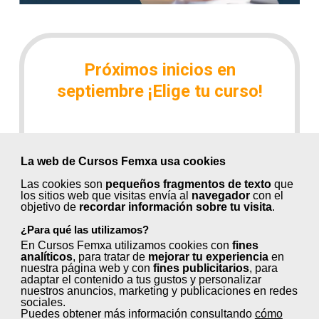
Próximos inicios en
septiembre ¡Elige tu curso!
Control de métodos y tiempos en
La web de Cursos Femxa usa cookies
procesos (30 horas)
Las cookies son
pequeños fragmentos de texto
que
Fidelización y retención de clientes (24
los sitios web que visitas envía al
navegador
con el
objetivo de
recordar información sobre tu visita
.
horas)
¿Para qué las utilizamos?
Gestión de comunidades virtuales (100
En Cursos Femxa utilizamos cookies con
fines
horas)
analíticos
, para tratar de
mejorar tu experiencia
en
nuestra página web y con
fines publicitarios
, para
adaptar el contenido a tus gustos y personalizar
Herramientas en internet: comercio
nuestros anuncios, marketing y publicaciones en redes
sociales.
electrónico (80 horas)
Puedes obtener más información consultando
cómo