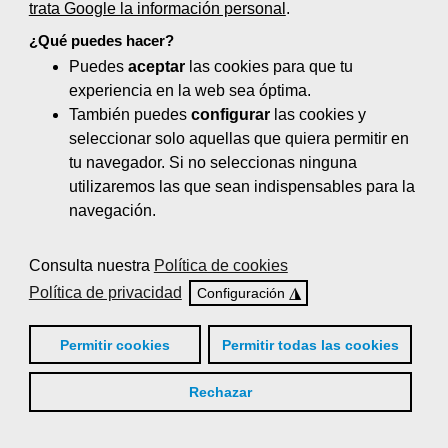
trata Google la información personal
.
Marketing digital: diseño web,
¿Qué puedes hacer?
herramientas, estrategias y gestión (55
Puedes
aceptar
las cookies para que tu
horas)
experiencia en la web sea óptima.
Negocios online y comercio
También puedes
configurar
las cookies y
electrónico (80 horas)
seleccionar solo aquellas que quiera permitir en
tu navegador. Si no seleccionas ninguna
Neuromarketing (35 horas)
utilizaremos las que sean indispensables para la
navegación.
Organización de eventos y protocolo (65
horas)
Consulta nuestra
Política de cookies
Posicionamiento en buscadores (50
Política de privacidad
◮
Configuración
horas)
Permitir cookies
Permitir todas las cookies
Proyectos de decoración comercial (80
horas)
Rechazar
Técnicas de gestión del servicio de
venta y de postventa (30 horas)