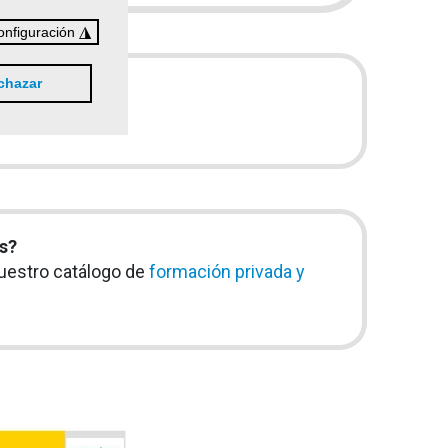
◮
onfiguración
chazar
dos/as
.
s?
nuestro catálogo de
formación privada y