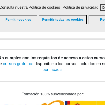
Consulta nuestra
Política de cookies
Política de privacidad
C
Permitir cookies
Permitir todas las cookies
Re
Más formación, más oportunidades profesionales
os subvencionados en
modalidad online para desemplea
No cumples con los requisitos de acceso a estos curso
de
cursos gratuitos
disponible o los cursos incluidos en 
bonificada
.
Formación 100% subvencionada por: