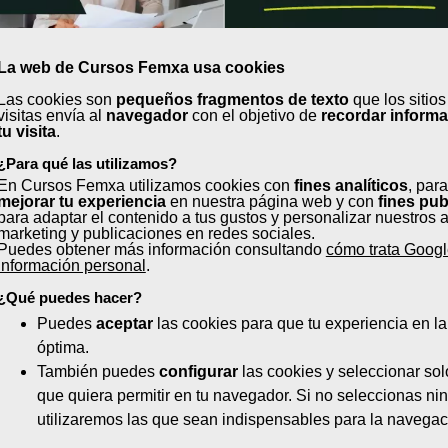
La web de Cursos Femxa usa cookies
Las cookies son
pequeños fragmentos de texto
que los sitio
visitas envía al
navegador
con el objetivo de
recordar inform
tu visita
.
 inicios en septiembre ¡Elige 
¿Para qué las utilizamos?
En Cursos Femxa utilizamos cookies con
fines analíticos
, para
mejorar tu experiencia
en nuestra página web y con
fines pub
para adaptar el contenido a tus gustos y personalizar nuestros 
marketing y publicaciones en redes sociales.
ras)
Interpretación de planos (2
Puedes obtener más información consultando
cómo trata Googl
información personal
.
o metodología BIM aplicando
Mantenimiento eléctrico y 
¿Qué puedes hacer?
industriales (90 horas)
Puedes
aceptar
las cookies para que tu experiencia en l
oras)
Medidas de ruidos, prevenci
óptima.
También puedes
configurar
las cookies y seleccionar sol
que quiera permitir en tu navegador. Si no seleccionas ni
utilizaremos las que sean indispensables para la navegac