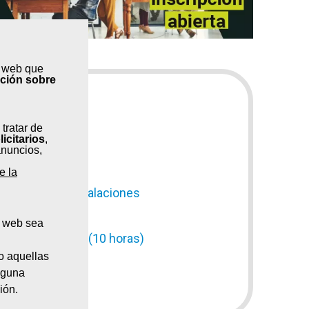
s web que
ación sobre
tu curso!
 tratar de
licitarios
,
anuncios,
0 horas)
e la
mecánico de instalaciones
a web sea
ón y protección (10 horas)
o aquellas
nguna
ión.