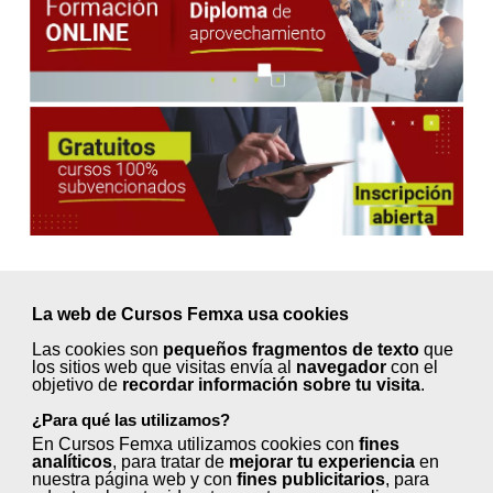
La web de Cursos Femxa usa cookies
Próximos inicios en
Las cookies son
pequeños fragmentos de texto
que
septiembre ¡Elige tu curso!
los sitios web que visitas envía al
navegador
con el
objetivo de
recordar información sobre tu visita
.
¿Para qué las utilizamos?
En Cursos Femxa utilizamos cookies con
fines
Animación turística (50 horas)
analíticos
, para tratar de
mejorar tu experiencia
en
nuestra página web y con
fines publicitarios
, para