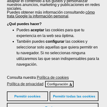
adaptar el contenido a tus gustos y personalizar
Control de quejas y reclamaciones (20
nuestros anuncios, marketing y publicaciones en redes
horas)
sociales.
Puedes obtener más información consultando
cómo
trata Google la información personal
.
El servicio de comidas en centros
sanitarios y sociosanitarios (100 horas)
¿Qué puedes hacer?
Puedes
aceptar
las cookies para que tu
Gestión de la calidad de servicio en el
experiencia en la web sea óptima.
sector de la hostelería (40 horas)
También puedes
configurar
las cookies y
seleccionar solo aquellas que quiera permitir en
Logística en bar: Aprovisionamiento y
tu navegador. Si no seleccionas ninguna
almacenaje de alimentos y bebidas (35
utilizaremos las que sean indispensables para la
horas)
navegación.
Nutrición y dietética (110 horas)
Consulta nuestra
Política de cookies
Organización de eventos y protocolo (65
Política de privacidad
◮
Configuración
horas)
Planificación de menús y dietas
Permitir cookies
Permitir todas las cookies
especiales (20 horas)