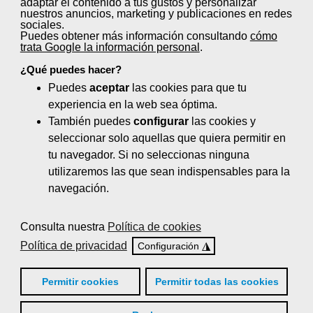
adaptar el contenido a tus gustos y personalizar
Control de quejas y reclamaciones (20
nuestros anuncios, marketing y publicaciones en redes
horas)
sociales.
Puedes obtener más información consultando
cómo
trata Google la información personal
.
El servicio de comidas en centros
sanitarios y sociosanitarios (100 horas)
¿Qué puedes hacer?
Puedes
aceptar
las cookies para que tu
Gestión de la calidad de servicio en el
experiencia en la web sea óptima.
sector de la hostelería (40 horas)
También puedes
configurar
las cookies y
seleccionar solo aquellas que quiera permitir en
Logística en bar: Aprovisionamiento y
tu navegador. Si no seleccionas ninguna
almacenaje de alimentos y bebidas (35
utilizaremos las que sean indispensables para la
horas)
navegación.
Nutrición y dietética (110 horas)
Consulta nuestra
Política de cookies
Organización de eventos y protocolo (65
Política de privacidad
◮
Configuración
horas)
Planificación de menús y dietas
Permitir cookies
Permitir todas las cookies
especiales (20 horas)