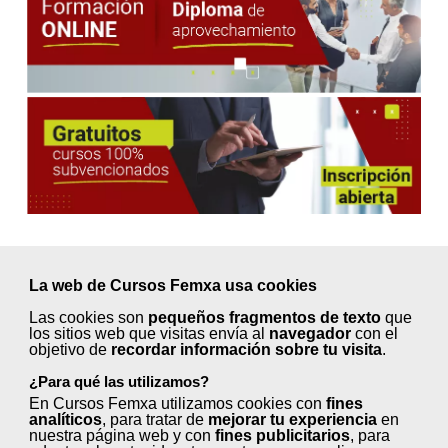
La web de Cursos Femxa usa cookies
Próximos inicios en
Las cookies son
pequeños fragmentos de texto
que
septiembre ¡Elige tu curso!
los sitios web que visitas envía al
navegador
con el
objetivo de
recordar información sobre tu visita
.
¿Para qué las utilizamos?
En Cursos Femxa utilizamos cookies con
fines
Animación turística (50 horas)
analíticos
, para tratar de
mejorar tu experiencia
en
nuestra página web y con
fines publicitarios
, para