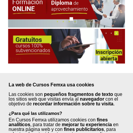
La web de Cursos Femxa usa cookies
Próximos inicios en
Las cookies son
pequeños fragmentos de texto
que
septiembre ¡Elige tu curso!
los sitios web que visitas envía al
navegador
con el
objetivo de
recordar información sobre tu visita
.
¿Para qué las utilizamos?
En Cursos Femxa utilizamos cookies con
fines
Animación turística (50 horas)
analíticos
, para tratar de
mejorar tu experiencia
en
nuestra página web y con
fines publicitarios
, para