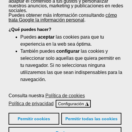
adaptar el contenido a tus gustos y personalizar
Control de quejas y reclamaciones (20
nuestros anuncios, marketing y publicaciones en redes
horas)
sociales.
Puedes obtener más información consultando
cómo
trata Google la información personal
.
El servicio de comidas en centros
sanitarios y sociosanitarios (100 horas)
¿Qué puedes hacer?
Puedes
aceptar
las cookies para que tu
Gestión de la calidad de servicio en el
experiencia en la web sea óptima.
sector de la hostelería (40 horas)
También puedes
configurar
las cookies y
seleccionar solo aquellas que quiera permitir en
Logística en bar: Aprovisionamiento y
tu navegador. Si no seleccionas ninguna
almacenaje de alimentos y bebidas (35
utilizaremos las que sean indispensables para la
horas)
navegación.
Nutrición y dietética (110 horas)
Consulta nuestra
Política de cookies
Organización de eventos y protocolo (65
Política de privacidad
◮
Configuración
horas)
Planificación de menús y dietas
Permitir cookies
Permitir todas las cookies
especiales (20 horas)