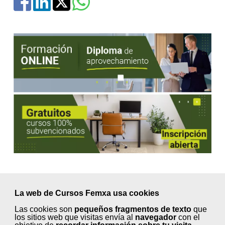
La web de Cursos Femxa usa cookies
Próximos inicios en
Las cookies son
pequeños fragmentos de texto
que
septiembre ¡Elige tu curso!
los sitios web que visitas envía al
navegador
con el