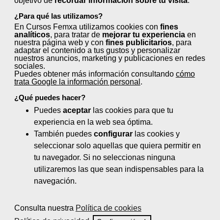
objetivo de
recordar información sobre tu visita
.
¿Para qué las utilizamos?
Básico de prevención de riesgos
En Cursos Femxa utilizamos cookies con
fines
analíticos
, para tratar de
mejorar tu experiencia
en
laborales (30 horas)
nuestra página web y con
fines publicitarios
, para
adaptar el contenido a tus gustos y personalizar
nuestros anuncios, marketing y publicaciones en redes
Biocidas tipos y métodos de lucha (30
sociales.
horas)
Puedes obtener más información consultando
cómo
trata Google la información personal
.
Equipos de protección individual
¿Qué puedes hacer?
(EPI) (10 horas)
Puedes
aceptar
las cookies para que tu
experiencia en la web sea óptima.
Estiba y carga de camiones en
También puedes
configurar
las cookies y
operaciones de recuperación (30 horas)
seleccionar solo aquellas que quiera permitir en
Gestión de residuos peligrosos (60
tu navegador. Si no seleccionas ninguna
horas)
utilizaremos las que sean indispensables para la
navegación.
Gestión integral de residuos (200 horas)
Consulta nuestra
Política de cookies
Impacto ambiental y su auditoría (30