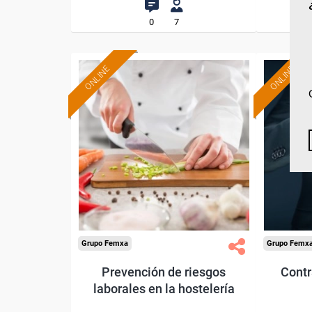
0
7
ONLINE
ONLINE
Formación 100%
subvencionada.
Para desempleados,
Pa
trabajadores y autónomos.
trabajado
Sector
-Hosteleria y Turismo.
-F
Grupo Femxa
Grupo Femx
Prevención de riesgos
Contr
laborales en la hostelería