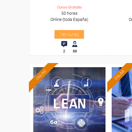
Curso Gratuito
50 horas
Online (toda España)
O
Ver curso
2
88
ONLINE
ONLINE
Formación 100%
subvencionada.
Para desempleados,
Pa
trabajadores y autónomos.
trabajado
Sector
-Metal.
-F