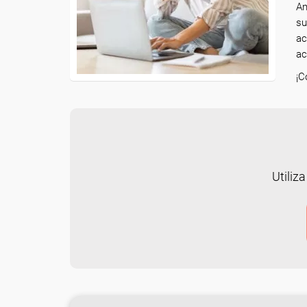
An
su
ac
ac
¡C
Utiliza