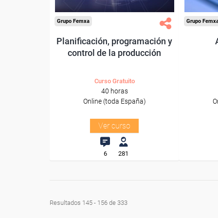
Grupo Femxa
Grupo Femx
Planificación, programación y
control de la producción
Curso Gratuito
40 horas
Online (toda España)
O
Ver curso
6
281
Resultados 145 - 156 de 333