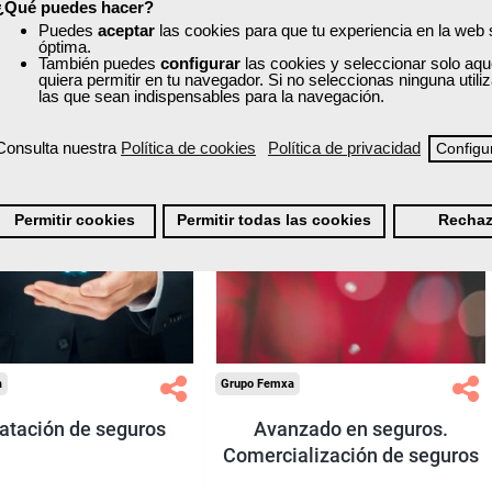
¿Qué puedes hacer?
Puedes
aceptar
las cookies para que tu experiencia en la web
0
8
0
1
óptima.
También puedes
configurar
las cookies y seleccionar solo aqu
quiera permitir en tu navegador. Si no seleccionas ninguna util
las que sean indispensables para la navegación.
ONLINE
Consulta nuestra
Política de cookies
Política de privacidad
Configu
Formación 100%
Formación 100%
subvencionada.
subvencionada.
Permitir cookies
Permitir todas las cookies
Rechaz
ra desempleados,
Para desempleados,
res y autónomos.
trabajadores y autónomos.
Sector
Sector
inanzas y Seguros.
-Finanzas y Seguros.
a
Grupo Femxa
atación de seguros
Avanzado en seguros.
Comercialización de seguros