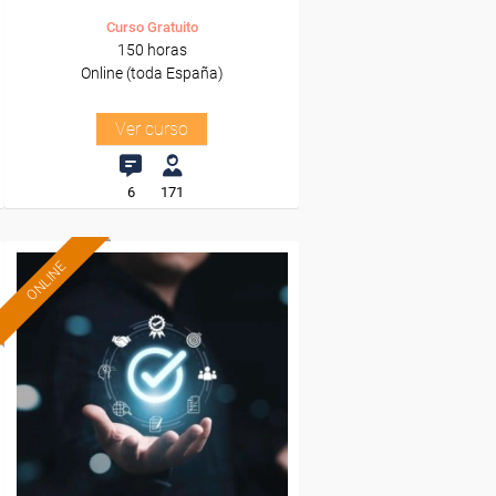
Curso Gratuito
150 horas
Online (toda España)
Ver curso
6
171
ONLINE
Formación 100%
subvencionada.
Para desempleados,
trabajadores y autónomos.
Sector
-Metal.