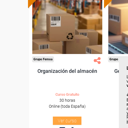
Formación 100%
subvencionada.
Para desempleados,
Pa
trabajadores y autónomos.
trabajado
Sector
-Agricultura y Ganadería.
-Tran
Grupo Femxa
Grupo Femx
Organización del almacén
Gesti
Curso Gratuito
30 horas
Online (toda España)
O
Ver curso