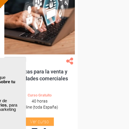
Formación 100%
subvencionada.
Para desempleados,
trabajadores y autónomos.
Sector
-Grandes Almacenes.
Grupo Femxa
Técnicas para la venta y
que
habilidades comerciales
sobre tu
Curso Gratuito
ar de
40 horas
rios
, para
Online (toda España)
marketing
Ver curso