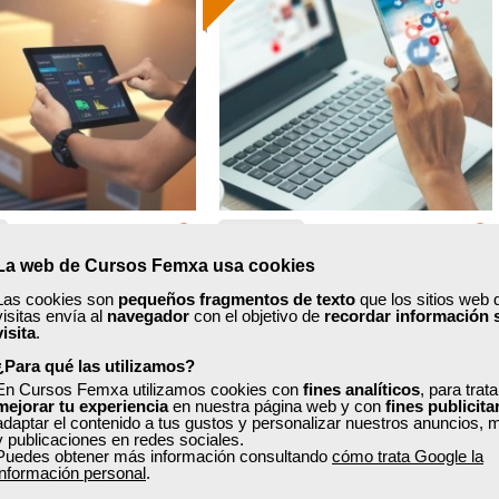
Formación 100%
Formación 100%
subvencionada.
subvencionada.
ra desempleados,
Para desempleados,
res y autónomos.
trabajadores y autónomos.
Sector
Sector
sporte y Logística.
-Administración.
a
Grupo Femxa
La web de Cursos Femxa usa cookies
ón informatizada de
Gestión del marketing y
Las cookies son
pequeños fragmentos de texto
que los sitios web 
stocks
comunidades virtuales
visitas envía al
navegador
con el objetivo de
recordar información 
visita
.
¿Para qué las utilizamos?
Curso Gratuito
Curso Gratuito
En Cursos Femxa utilizamos cookies con
fines analíticos
, para trat
40 horas
45 horas
mejorar tu experiencia
en nuestra página web y con
fines publicita
nline (toda España)
Online (toda España)
adaptar el contenido a tus gustos y personalizar nuestros anuncios, 
y publicaciones en redes sociales.
Puedes obtener más información consultando
cómo trata Google la
Ver curso
Ver curso
información personal
.