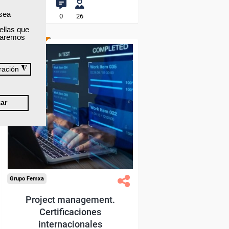
 sea
0
26
ellas que
izaremos
ONLINE
◮
ración
Formación 100%
subvencionada.
ar
Para desempleados,
trabajadores y autónomos.
Sector
-Metal.
Grupo Femxa
Project management.
Certificaciones
internacionales