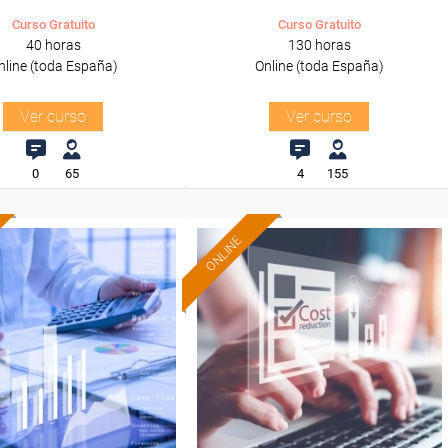
Curso Gratuito
Curso Gratuito
40 horas
130 horas
nline (toda España)
Online (toda España)
Ver curso
Ver curso
0
65
4
155
ONLINE
Formación 100%
Formación 100%
subvencionada.
subvencionada.
ra desempleados,
Para desempleados,
res y autónomos.
trabajadores y autónomos.
Sector
Sector
inanzas y Seguros.
-Finanzas y Seguros.