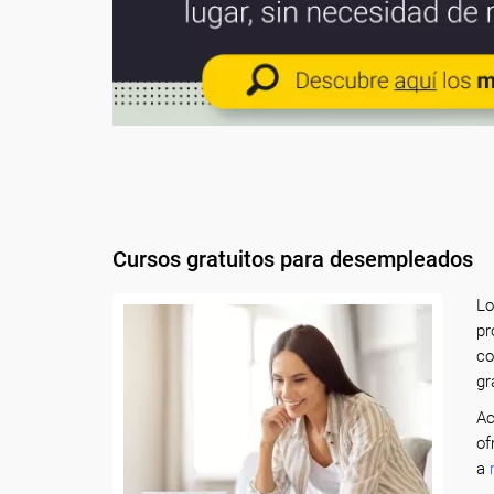
Cursos gratuitos para desempleados
L
pr
co
gr
Ac
of
a