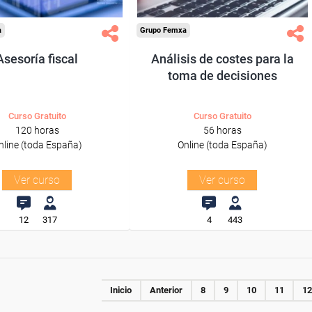
a
Grupo Femxa
Asesoría fiscal
Análisis de costes para la
toma de decisiones
Curso Gratuito
Curso Gratuito
120 horas
56 horas
nline (toda España)
Online (toda España)
Ver curso
Ver curso
12
317
4
443
Inicio
Anterior
8
9
10
11
12