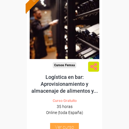
Formación 100%
subvencionada.
Para desempleados,
trabajadores y autónomos.
Sector
-Hosteleria y Turismo.
Cursos Femxa
Logística en bar:
Aprovisionamiento y
almacenaje de alimentos y...
Curso Gratuito
35 horas
Online (toda España)
Ver curso