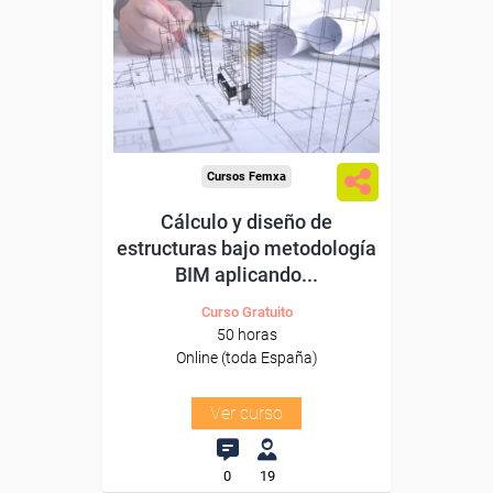
Para desempleados,
trabajadores y autónomos.
Sector
-Construcción e industrias
Extractivas.
Cursos Femxa
Cálculo y diseño de
estructuras bajo metodología
BIM aplicando...
Curso Gratuito
50 horas
Online (toda España)
Ver curso
0
19