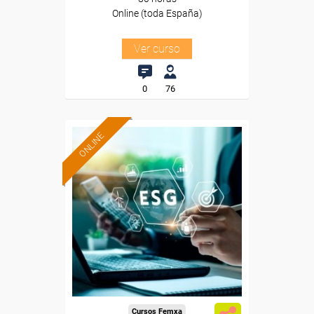
Online (toda España)
Ver curso
0
76
ONLINE
Formación 100%
subvencionada.
Para desempleados,
trabajadores y autónomos.
Sector
-Industria Química.
Cursos Femxa