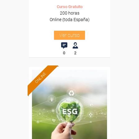
Curso Gratuito
200 horas
Online (toda España)
Ver curso
0
2
ONLINE
Formación 100%
subvencionada.
Para desempleados,
trabajadores y autónomos.
Sector
-Mediambiente.