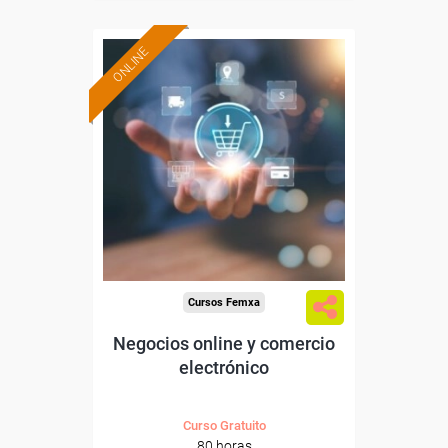
ONLINE
Formación 100%
subvencionada.
Para desempleados,
trabajadores y autónomos.
Sector
-Grandes Almacenes.
Cursos Femxa
Negocios online y comercio
electrónico
Curso Gratuito
80 horas