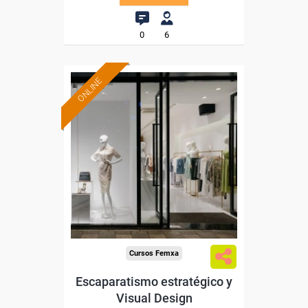
0
6
ONLINE
Formación 100%
subvencionada.
Para desempleados,
trabajadores y autónomos.
Sector
-Grandes Almacenes.
Cursos Femxa
Escaparatismo estratégico y
Visual Design