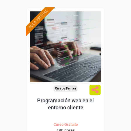
AULA VIRTUAL
Formación 100%
subvencionada.
Para desempleados,
trabajadores y autónomos.
Para todos los sectores.
Cursos Femxa
Programación web en el
entorno cliente
Curso Gratuito
180 horas