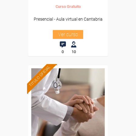
Curso Gratuito
Presencial - Aula virtual en Cantabria
Ver curso
0
10
TITULO OFICIAL
Formación 100%
subvencionada.
Para desempleados,
trabajadores y autónomos
de Cantabria.
Para todos los sectores.