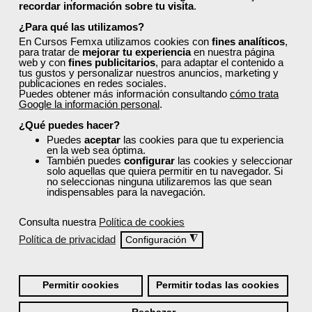
3
110
recordar información sobre tu visita
.
¿Para qué las utilizamos?
TITULO OFICIAL
En Cursos Femxa utilizamos cookies con
fines analíticos
,
para tratar de
mejorar tu experiencia
en nuestra página
web y con
fines publicitarios
, para adaptar el contenido a
tus gustos y personalizar nuestros anuncios, marketing y
Formación 100%
publicaciones en redes sociales.
Puedes obtener más información consultando
cómo trata
subvencionada.
Google la información personal
.
Para desempleados,
¿Qué puedes hacer?
trabajadores y autónomos
Puedes
aceptar
las cookies para que tu experiencia
de Cantabria.
en la web sea óptima.
También puedes
configurar
las cookies y seleccionar
solo aquellas que quiera permitir en tu navegador. Si
Para todos los sectores.
no seleccionas ninguna utilizaremos las que sean
indispensables para la navegación.
Consulta nuestra
Política de cookies
Cursos Femxa
Política de privacidad
◮
Configuración
Actividades auxiliares de
comercio
Permitir cookies
Permitir todas las cookies
Curso Gratuito