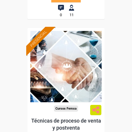
0
11
PRESENCIAL
Formación 100%
subvencionada.
Para desempleados,
trabajadores y autónomos
de Castilla y Leon.
Para todos los sectores.
Cursos Femxa
Técnicas de proceso de venta
y postventa