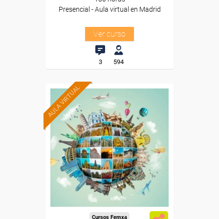
Presencial - Aula virtual en Madrid
Ver curso
3
594
AULA VIRTUAL
Formación 100%
subvencionada.
Para desempleados,
trabajadores y autónomos.
Para todos los sectores.
Cursos Femxa