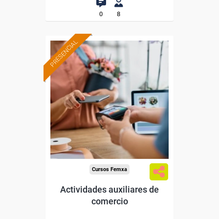
0
8
PRESENCIAL
Formación 100%
subvencionada.
Para desempleados,
trabajadores y autónomos
de Cantabria.
Para todos los sectores.
Cursos Femxa
Actividades auxiliares de
comercio