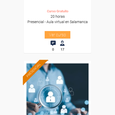
Curso Gratuito
20 horas
Presencial - Aula virtual en Salamanca
Ver curso
0
17
PRESENCIAL
Formación 100%
subvencionada.
Para desempleados,
trabajadores y autónomos
de Castilla y Leon.
Para todos los sectores.