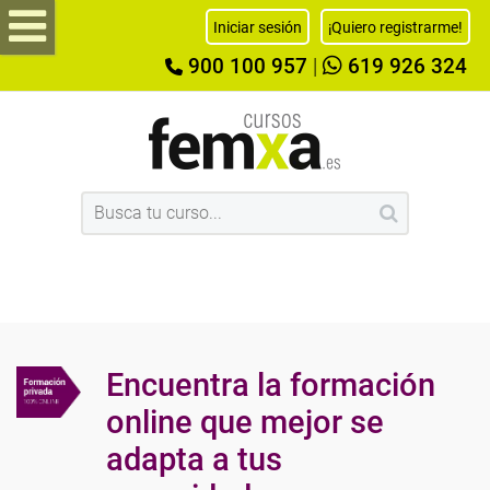
Iniciar sesión
¡Quiero registrarme!
900 100 957
|
619 926 324
Encuentra la formación
online que mejor se
adapta a tus