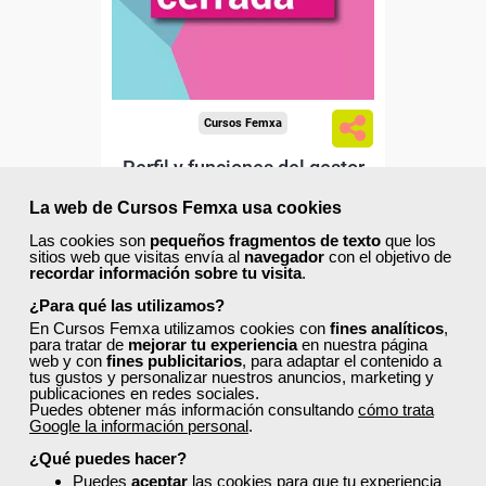
Cursos Femxa
Perfil y funciones del gestor
de comunidades virtuales
La web de Cursos Femxa usa cookies
Las cookies son
pequeños fragmentos de texto
que los
sitios web que visitas envía al
navegador
con el objetivo de
Curso Gratuito
recordar información sobre tu visita
.
80 horas
Online (toda España)
¿Para qué las utilizamos?
En Cursos Femxa utilizamos cookies con
fines analíticos
,
para tratar de
mejorar tu experiencia
en nuestra página
Matrícula cerrada
web y con
fines publicitarios
, para adaptar el contenido a
tus gustos y personalizar nuestros anuncios, marketing y
publicaciones en redes sociales.
Puedes obtener más información consultando
cómo trata
0
82
Google la información personal
.
¿Qué puedes hacer?
Puedes
aceptar
las cookies para que tu experiencia