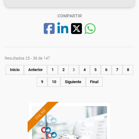
COMPARTIR
Resultados 25 - 36 de 147
Inicio
Anterior
1
2
3
4
5
6
7
8
9
10
Siguiente
Final
ONLINE
Formación 100%
subvencionada.