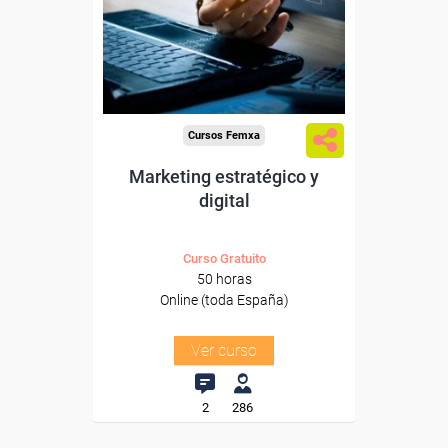
trabajadores y autónomos.
Sector
-Información, Comunicación
y Artes Gráficas.
Cursos Femxa
Marketing estratégico y
digital
Curso Gratuito
50 horas
Online (toda España)
Ver curso
2
286