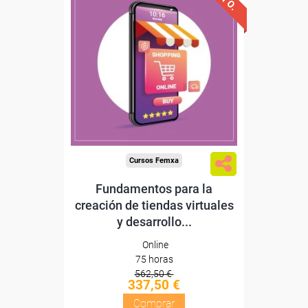
Descuentos especiales
Sin requisitos de acceso
Diploma
Compra segura
Cursos Femxa
Fundamentos para la
creación de tiendas virtuales
y desarrollo...
Online
75 horas
562,50 €
337,50 €
Comprar