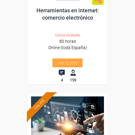
Herramientas en internet:
comercio electrónico
Curso Gratuito
80 horas
Online (toda España)
Ver curso
4
159
ONLINE
Formación 100%
subvencionada.
Para desempleados,