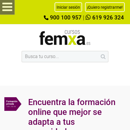
Iniciar sesión
¡Quiero registrarme!
900 100 957
|
619 926 324
Encuentra la formación
online que mejor se
adapta a tus