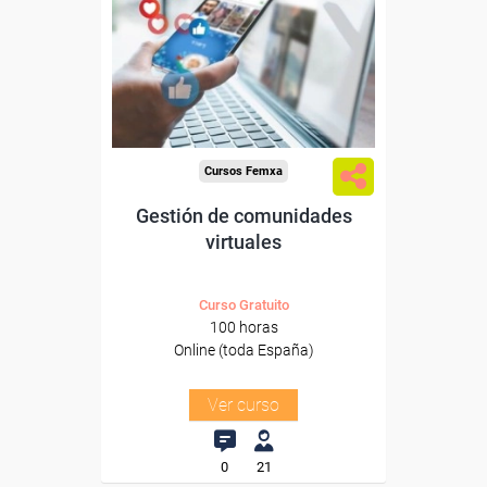
Para desempleados,
trabajadores y autónomos.
Sector
-Comercio.
Cursos Femxa
Gestión de comunidades
virtuales
Curso Gratuito
100 horas
Online (toda España)
Ver curso
0
21