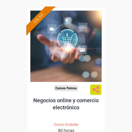
ONLINE
Formación 100%
subvencionada.
Para desempleados,
trabajadores y autónomos.
Sector
-Información, Comunicación
y Artes Gráficas.
Cursos Femxa
Negocios online y comercio
electrónico
Curso Gratuito
80 horas