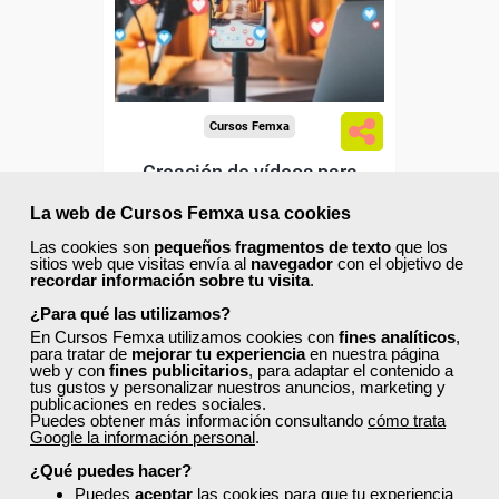
Sector
-Información, Comunicación
y Artes Gráficas.
Cursos Femxa
Creación de vídeos para
publicidad efectiva en RRSS
La web de Cursos Femxa usa cookies
Las cookies son
pequeños fragmentos de texto
que los
sitios web que visitas envía al
navegador
con el objetivo de
Curso Gratuito
recordar información sobre tu visita
.
50 horas
Online (toda España)
¿Para qué las utilizamos?
En Cursos Femxa utilizamos cookies con
fines analíticos
,
para tratar de
mejorar tu experiencia
en nuestra página
Ver curso
web y con
fines publicitarios
, para adaptar el contenido a
tus gustos y personalizar nuestros anuncios, marketing y
publicaciones en redes sociales.
Puedes obtener más información consultando
cómo trata
0
199
Google la información personal
.
¿Qué puedes hacer?
Puedes
aceptar
las cookies para que tu experiencia