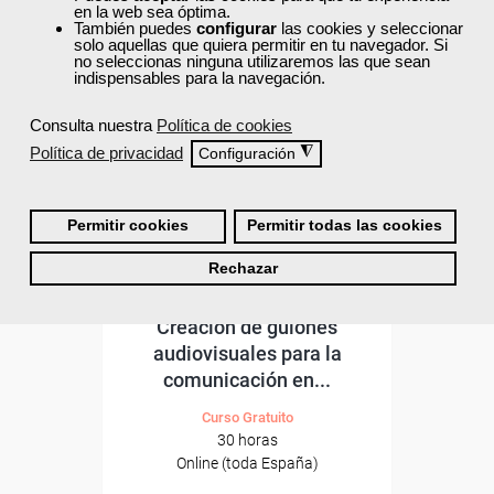
ONLINE
en la web sea óptima.
También puedes
configurar
las cookies y seleccionar
solo aquellas que quiera permitir en tu navegador. Si
Formación 100%
no seleccionas ninguna utilizaremos las que sean
subvencionada.
indispensables para la navegación.
Para desempleados,
Consulta nuestra
Política de cookies
trabajadores y autónomos.
Política de privacidad
◮
Configuración
Sector
-Información, Comunicación
y Artes Gráficas.
Permitir cookies
Permitir todas las cookies
Rechazar
Cursos Femxa
Creación de guiones
audiovisuales para la
comunicación en...
Curso Gratuito
30 horas
Online (toda España)