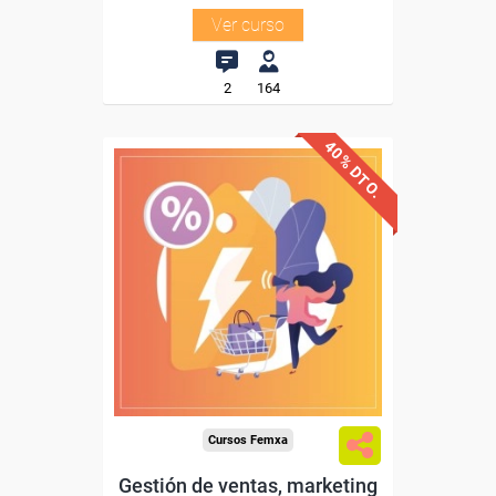
Ver curso
2
164
40% DTO.
Descuentos especiales
Sin requisitos de acceso
Diploma
Compra segura
Cursos Femxa
Gestión de ventas, marketing