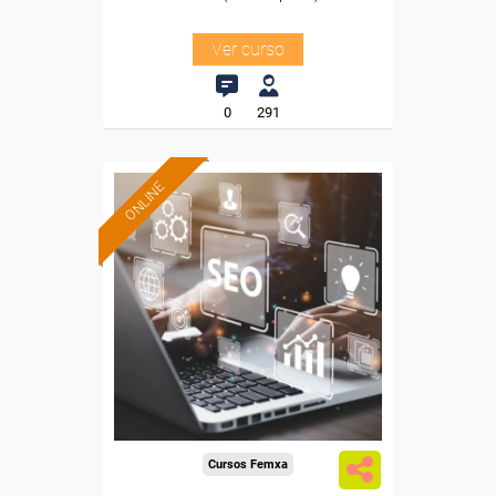
Ver curso
0
291
ONLINE
Formación 100%
subvencionada.
Para desempleados,
trabajadores y autónomos.
Sector
-Comercio.
Cursos Femxa