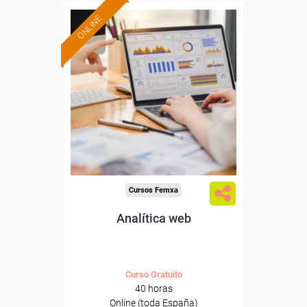
ONLINE
Formación 100%
subvencionada.
Para desempleados,
trabajadores y autónomos.
Sector
-Información, Comunicación
y Artes Gráficas.
Cursos Femxa
Analítica web
Curso Gratuito
40 horas
Online (toda España)