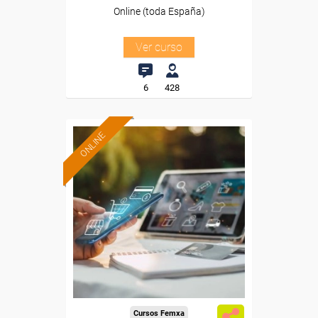
Online (toda España)
Ver curso
6
428
ONLINE
Formación 100%
subvencionada.
Para desempleados,
trabajadores y autónomos.
Sector
-Comercio.
Cursos Femxa