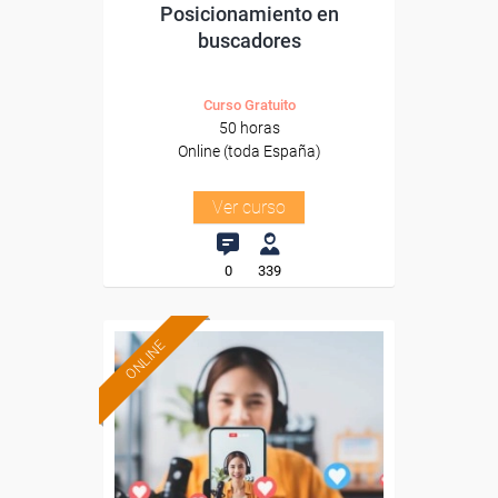
Posicionamiento en
buscadores
Curso Gratuito
50 horas
Online (toda España)
Ver curso
0
339
ONLINE
Formación 100%
subvencionada.
Para desempleados,
trabajadores y autónomos.