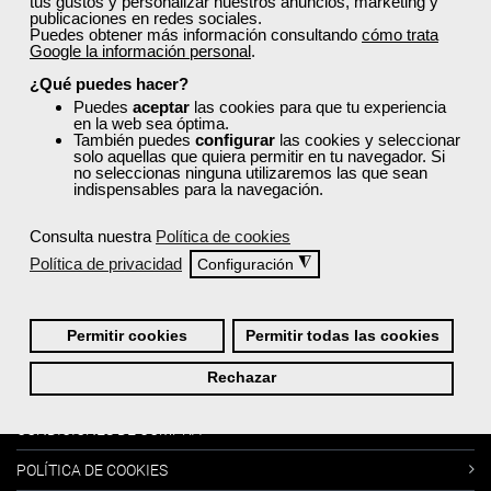
tus gustos y personalizar nuestros anuncios, marketing y
publicaciones en redes sociales.
Puedes obtener más información consultando
cómo trata
Google la información personal
.
Más sobre Femxa
¿Qué puedes hacer?
Puedes
aceptar
las cookies para que tu experiencia
en la web sea óptima.
Cursos:
También puedes
configurar
las cookies y seleccionar
solo aquellas que quiera permitir en tu navegador. Si
no seleccionas ninguna utilizaremos las que sean
indispensables para la navegación.
MI PERFIL
CATÁLOGO DE CURSOS
Consulta nuestra
Política de cookies
Política de privacidad
◮
Configuración
BLOG
FAQ´s -PREGUNTAS FRECUENTES
Permitir cookies
Permitir todas las cookies
Información:
Rechazar
CONDICIONES DE COMPRA
POLÍTICA DE COOKIES