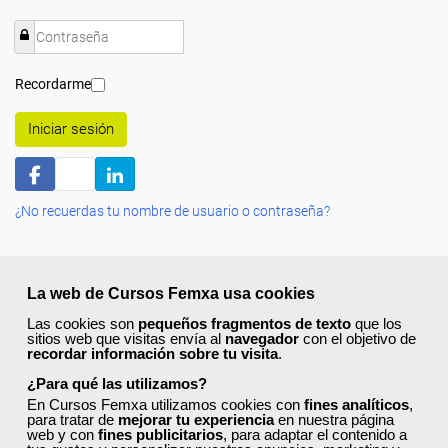
Recordarme
Iniciar sesión
¿No recuerdas tu nombre de usuario o contraseña?
La web de Cursos Femxa usa cookies
Las cookies son
pequeños fragmentos de texto
que los
sitios web que visitas envía al
navegador
con el objetivo de
Quiénes Somos:
recordar información sobre tu visita
.
¿Para qué las utilizamos?
Especialistas en consultoría y
formación para el empleo
.
Nuestro objetivo diario es, única y exclusivamente, ayudarte a
En Cursos Femxa utilizamos cookies con
fines analíticos
,
para tratar de
mejorar tu experiencia
en nuestra página
conseguir tus metas profesionales ofreciéndote los mejores
web y con
fines publicitarios
, para adaptar el contenido a
cursos
del momento. ¿Te apuntas?