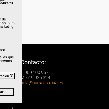
sobre tu
ar de
rios
, para
marketing
 sea
ellas que
izaremos
Contacto:
T. 900 100 957
◮
ración
M. 619 926 324
hola
@cursosfemxa.es
ar