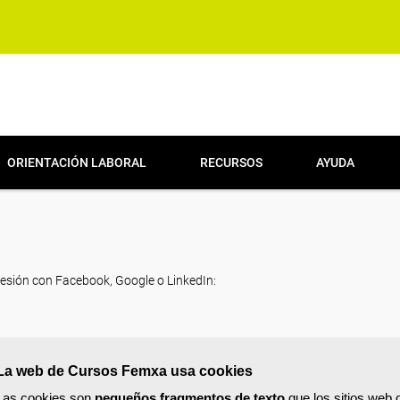
ORIENTACIÓN LABORAL
RECURSOS
AYUDA
sesión con Facebook, Google o LinkedIn:
La web de Cursos Femxa usa cookies
Las cookies son
pequeños fragmentos de texto
que los sitios web 