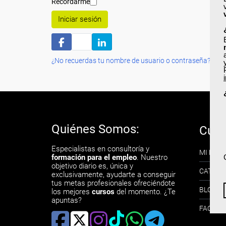
Recordarme
Iniciar sesión
¿No recuerdas tu nombre de usuario o contraseña?
Quiénes Somos:
Curs
Especialistas en consultoría y
MI PERF
formación para el empleo
. Nuestro
objetivo diario es, única y
CATÁLO
exclusivamente, ayudarte a conseguir
tus metas profesionales ofreciéndote
BLOG
los mejores
cursos
del momento. ¿Te
apuntas?
FAQ´s 