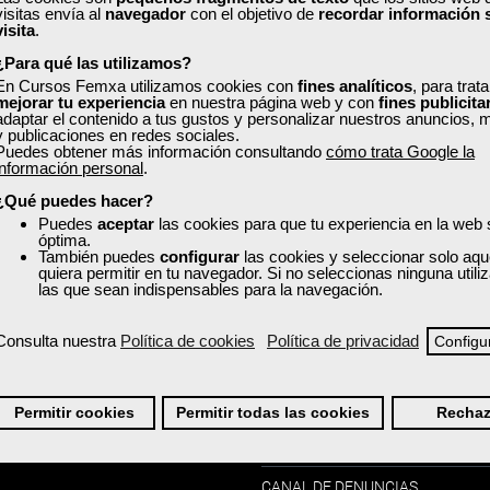
visitas envía al
navegador
con el objetivo de
recordar información 
visita
.
¿Para qué las utilizamos?
En Cursos Femxa utilizamos cookies con
fines analíticos
, para trat
mejorar tu experiencia
en nuestra página web y con
fines publicita
adaptar el contenido a tus gustos y personalizar nuestros anuncios, 
y publicaciones en redes sociales.
Puedes obtener más información consultando
cómo trata Google la
información personal
.
¿Qué puedes hacer?
Puedes
aceptar
las cookies para que tu experiencia en la web
óptima.
También puedes
configurar
las cookies y seleccionar solo aqu
quiera permitir en tu navegador. Si no seleccionas ninguna util
Información:
os:
las que sean indispensables para la navegación.
CONDICIONES DE COMPRA
IL
Consulta nuestra
Política de cookies
Política de privacidad
Configu
POLÍTICA DE COOKIES
GO DE CURSOS
POLÍTICA DE PRIVACIDAD
Permitir cookies
Permitir todas las cookies
Rechaz
AVISO LEGAL
-PREGUNTAS FRECUENTES
CANAL DE DENUNCIAS