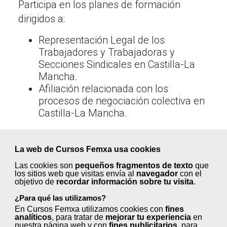
Participa en los planes de formación
dirigidos a:
Representación Legal de los
Trabajadores y Trabajadoras y
Secciones Sindicales en Castilla-La
Mancha.
Afiliación relacionada con los
procesos de negociación colectiva en
Castilla-La Mancha.
Estos cursos están subvencionados por
el
Gobierno de Castilla-La Mancha
y el
La web de Cursos Femxa usa cookies
Ministerio de Trabajo y Economía Social
.
Las cookies son
pequeños fragmentos de texto
que
los sitios web que visitas envía al
navegador
con el
objetivo de
recordar información sobre tu visita
.
Más información:
¿Para qué las utilizamos?
Confederación Sindical
En Cursos Femxa utilizamos cookies con
fines
analíticos
, para tratar de
mejorar tu experiencia
en
Independiente (Fetico)
nuestra página web y con
fines publicitarios
, para