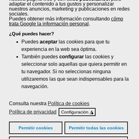
adaptar el contenido a tus gustos y personalizar
Teléfono: 695 780 972
nuestros anuncios, marketing y publicaciones en redes
sociales.
Correo electrónico:
Puedes obtener más información consultando
cómo
trata Google la información personal
.
joseagustingonzalez
@fetico.
es
¿Qué puedes hacer?
Puedes
aceptar
las cookies para que tu
experiencia en la web sea óptima.
También puedes
configurar
las cookies y
Cursos gratuitos:
seleccionar solo aquellas que quiera permitir en
tu navegador. Si no seleccionas ninguna
utilizaremos las que sean indispensables para la
navegación.
Cursos en modalidad mixta
Consulta nuestra
Política de cookies
Áreas prioritarias para la
Política de privacidad
◮
Configuración
negociación colectiva en
Permitir cookies
Permitir todas las cookies
castilla-la mancha 2026
6 horas | Expediente: SLBE/2026/000005