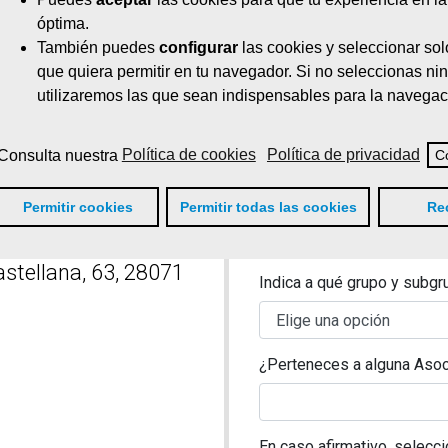
la Castellana, 63, 28071
óptima.
DNI/NIE*
También puedes
configurar
las cookies y seleccionar sol
que quiera permitir en tu navegador. Si no seleccionas ni
Email*
pacidad en el Sector
utilizaremos las que sean indispensables para la navegac
Teléfono*
Consulta nuestra
Política de cookies
Política de privacidad
C
Código Postal*
Permitir cookies
Permitir todas las cookies
Re
Puesto de trabajo*
onomía Social (Sala de
astellana, 63, 28071
Indica a qué grupo y subgr
¿Perteneces a alguna Asoc
En caso afirmativo, selecci