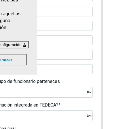
o aquellas
nguna
ión.
◮
onfiguración
chazar
upo de funcionario perteneces
iación integrada en FEDECA?*
ona cual