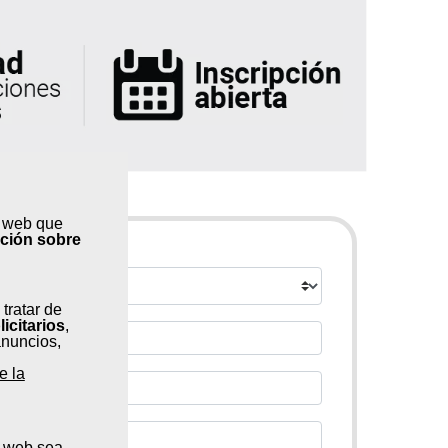
s web que
ación sobre
 tratar de
licitarios
,
anuncios,
e la
a web sea