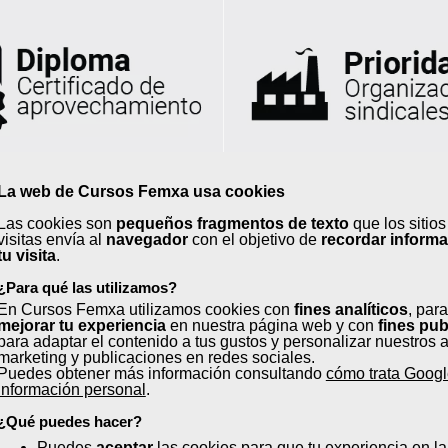
La web de Cursos Femxa usa cookies
Las cookies son
pequeños fragmentos de texto
que los sitio
visitas envía al
navegador
con el objetivo de
recordar inform
tu visita
.
Curso*
¿Para qué las utilizamos?
En Cursos Femxa utilizamos cookies con
fines analíticos
, para
ca
mejorar tu experiencia
en nuestra página web y con
fines pub
Nombre*
para adaptar el contenido a tus gustos y personalizar nuestros 
marketing y publicaciones en redes sociales.
Puedes obtener más información consultando
cómo trata Googl
Primer Apellido*
información personal
.
¿Qué puedes hacer?
Segundo Apellido
conomía Social
Puedes
aceptar
las cookies para que tu experiencia en l