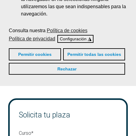
Acción formativa 4
utilizaremos las que sean indispensables para la
navegación.
Duración
: XX horas
Curso vinculado a la Unidad de Competencia:
XXXXXXXXXXXXXXXXXXXXXXXXXX
Consulta nuestra
Política de cookies
Política de privacidad
◮
Configuración
Acción formativa 5
Permitir cookies
Permitir todas las cookies
Duración
: XX horas
Rechazar
Curso vinculado a la Unidad de Competencia:
XXXXXXXXXXXXXXXXXXXXXXXXXX
Solicita tu plaza
Curso*