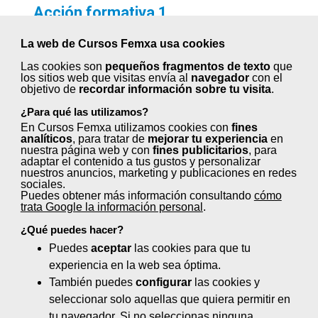
Acción formativa 1
Duración
: XX horas
La web de Cursos Femxa usa cookies
Curso vinculado a la Unidad de Competencia:
Las cookies son
pequeños fragmentos de texto
que
XXXXXXXXXXXXXXXXXXXXXXXXXX
los sitios web que visitas envía al
navegador
con el
objetivo de
recordar información sobre tu visita
.
¿Para qué las utilizamos?
Acción formativa 2
En Cursos Femxa utilizamos cookies con
fines
Duración
: XX horas
analíticos
, para tratar de
mejorar tu experiencia
en
nuestra página web y con
fines publicitarios
, para
Curso vinculado a la Unidad de Competencia:
adaptar el contenido a tus gustos y personalizar
nuestros anuncios, marketing y publicaciones en redes
XXXXXXXXXXXXXXXXXXXXXXXXXX
sociales.
Puedes obtener más información consultando
cómo
trata Google la información personal
.
Acción formativa 3
¿Qué puedes hacer?
Duración
: XX horas
Puedes
aceptar
las cookies para que tu
experiencia en la web sea óptima.
Curso vinculado a la Unidad de Competencia:
También puedes
configurar
las cookies y
XXXXXXXXXXXXXXXXXXXXXXXXXX
seleccionar solo aquellas que quiera permitir en
tu navegador. Si no seleccionas ninguna