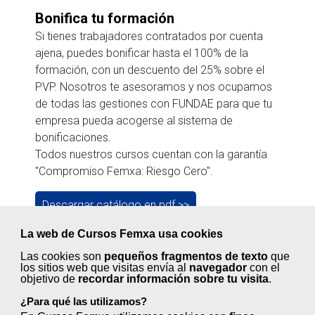
Bonifica tu formación
Si tienes trabajadores contratados por cuenta
ajena, puedes bonificar hasta el 100% de la
formación, con un descuento del 25% sobre el
PVP. Nosotros te asesoramos y nos ocupamos
de todas las gestiones con FUNDAE para que tu
empresa pueda acogerse al sistema de
bonificaciones.
Todos nuestros cursos cuentan con la garantía
"Compromiso Femxa: Riesgo Cero".
Descargar catálogo en pdf >>
La web de Cursos Femxa usa cookies
Hasta un 40% en formación privada
Las cookies son
pequeños fragmentos de texto
que
los sitios web que visitas envía al
navegador
con el
Accede a nuestro catálogo y encuentra la
objetivo de
recordar información sobre tu visita
.
formación que necesitas para mejorar la
¿Para qué las utilizamos?
productividad y cualificación de tus trabajadores.