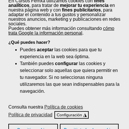
En Cursos Femxa utilizamos cookies con
fines
Aumenta el nivel de competitividad y rentabilidad
analíticos
, para tratar de
mejorar tu experiencia
en
de tu empresa para dar respuesta a las
nuestra página web y con
fines publicitarios
, para
adaptar el contenido a tus gustos y personalizar
necesidades actuales del mercado.
nuestros anuncios, marketing y publicaciones en redes
sociales.
Puedes obtener más información consultando
cómo
Ver cursos >>
trata Google la información personal
.
¿Qué puedes hacer?
Puedes
aceptar
las cookies para que tu
experiencia en la web sea óptima.
También puedes
configurar
las cookies y
seleccionar solo aquellas que quiera permitir en
Nombre
tu navegador. Si no seleccionas ninguna
utilizaremos las que sean indispensables para la
navegación.
Apellidos
Consulta nuestra
Política de cookies
Política de privacidad
◮
Configuración
Email