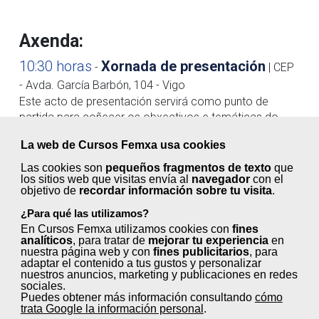
Axenda:
10:30 horas
Xornada de presentación
-
| CEP
- Avda. García Barbón, 104 - Vigo
Este acto de presentación servirá como punto de
partida para coñecer os obxectivos e temáticas do
programa Impulsa Comercio Galicia.
La web de Cursos Femxa usa cookies
Las cookies son
pequeños fragmentos de texto
que
los sitios web que visitas envía al
navegador
con el
objetivo de
recordar información sobre tu visita
.
¿Para qué las utilizamos?
En Cursos Femxa utilizamos cookies con
fines
analíticos
, para tratar de
mejorar tu experiencia
en
nuestra página web y con
fines publicitarios
, para
adaptar el contenido a tus gustos y personalizar
Gabriel Alén Castro
nuestros anuncios, marketing y publicaciones en redes
Director xeral
sociales.
Puedes obtener más información consultando
cómo
de Comercio e Consumo
trata Google la información personal
.