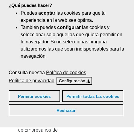
¿Qué puedes hacer?
Puedes
aceptar
las cookies para que tu
experiencia en la web sea óptima.
También puedes
configurar
las cookies y
seleccionar solo aquellas que quiera permitir en
tu navegador. Si no seleccionas ninguna
José María Seijas
utilizaremos las que sean indispensables para la
Presidente de Federación
navegación.
Galega de Comercio
Consulta nuestra
Política de cookies
Política de privacidad
◮
Configuración
Permitir cookies
Permitir todas las cookies
Rechazar
Jorge Cebreiros
Presidente Confederación
de Empresarios de