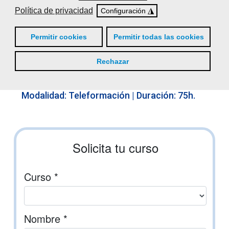
Política de privacidad
◮
Configuración
Sensibilización medioambiental y
energética en la industria del papel
Permitir cookies
Permitir todas las cookies
Modalidad:
Teleformación
| Duración: 75h.
Rechazar
Seguridad y utilización de calderas
de lejías negras
Modalidad:
Teleformación
| Duración: 75h.
Solicita tu curso
Curso *
Nombre *