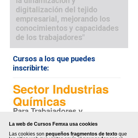
la dinamización y
digitalización del tejido
empresarial, mejorando los
conocimientos y capacidades
de los trabajadores"
Cursos a los que puedes
inscribirte:
Sector Industrias
Químicas
Para Trabajadores y
Autónomos.
La web de Cursos Femxa usa cookies
Fabricación de papel
Las cookies son
pequeños fragmentos de texto
que