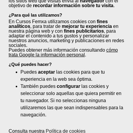
los sitios web que visitas envía al
navegador
con el
Modalidad:
Teleformación
| Duración:
objetivo de
recordar información sobre tu visita
.
110h.
¿Para qué las utilizamos?
En Cursos Femxa utilizamos cookies con
fines
Química y aditivos en la industria del
analíticos
, para tratar de
mejorar tu experiencia
en
nuestra página web y con
fines publicitarios
, para
papel
adaptar el contenido a tus gustos y personalizar
Modalidad:
Teleformación
| Duración:
nuestros anuncios, marketing y publicaciones en redes
sociales.
110h.
Puedes obtener más información consultando
cómo
trata Google la información personal
.
Ensayos de control de calidad en la
¿Qué puedes hacer?
industria del papel
Puedes
aceptar
las cookies para que tu
Modalidad:
Teleformación
| Duración: 75h.
experiencia en la web sea óptima.
También puedes
configurar
las cookies y
Tratamientos superficiales del papel
seleccionar solo aquellas que quiera permitir en
Modalidad:
Teleformación
| Duración: 75h.
tu navegador. Si no seleccionas ninguna
utilizaremos las que sean indispensables para la
Recuperación del papel y su
navegación.
utilización para obtener pastas
recicladas
Consulta nuestra
Política de cookies
Modalidad:
Teleformación
| Duración: 75h.