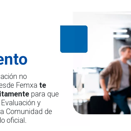
ento
mación no
, desde Femxa
te
itamente
para que
 Evaluación y
 la Comunidad de
o oficial.