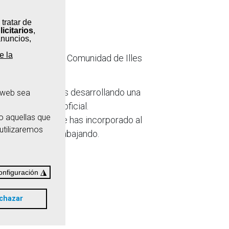
 tratar de
ticipar?
licitarios
,
anuncios,
e la
s que plantea la Comunidad de Illes
as profesionales desarrollando una
a web sea
na acreditación oficial.
o aquellas que
s académicos, te has incorporado al
 utilizaremos
 tu profesión trabajando.
ormales.
◮
onfiguración
chazar