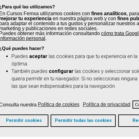
¿Para qué las utilizamos?
En Cursos Femxa utilizamos cookies con
fines analíticos
, para
¿Quién puede par
mejorar tu experiencia
en nuestra página web y con
fines pub
para adaptar el contenido a tus gustos y personalizar nuestros 
marketing y publicaciones en redes sociales.
Puedes obtener más información consultando
cómo trata Googl
La acreditación de competencia
información personal
.
Balears para ti si:
¿Qué puedes hacer?
✔
Has adquirido tus competenci
Puedes
aceptar
las cookies para que tu experiencia en l
óptima.
actividad laboral y no tienes u
También puedes
configurar
las cookies y seleccionar sol
✔
No has terminado tus estudio
quiera permitir en tu navegador. Si no seleccionas ninguna
mundo laboral y has aprendido
las que sean indispensables para la navegación.
✔
Te has formado por vías no f
Consulta nuestra
Política de cookies
Política de privacidad
C
Permitir cookies
Permitir todas las cookies
Re