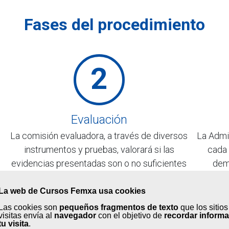
Fases del procedimiento
2
Evaluación
La comisión evaluadora, a través de diversos
La Admi
instrumentos y pruebas, valorará si las
cada 
evidencias presentadas son o no suficientes
dem
para la acreditación de tus competencias. En
acumu
caso desfavorable, te indicarán un itinerario
cert
La web de Cursos Femxa usa cookies
formativo que te ayude a obtenerlas.
Las cookies son
pequeños fragmentos de texto
que los sitio
visitas envía al
navegador
con el objetivo de
recordar inform
tu visita
.