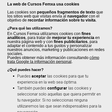
desfavorable, te indicarán un itinerario formativo
La web de Cursos Femxa usa cookies
que te ayude a obtenerlas.
Las cookies son
pequeños fragmentos de texto
que
los sitios web que visitas envía al
navegador
con el
objetivo de
recordar información sobre tu visita
.
3
¿Para qué las utilizamos?
En Cursos Femxa utilizamos cookies con
fines
analíticos
, para tratar de
mejorar tu experiencia
en
nuestra página web y con
fines publicitarios
, para
adaptar el contenido a tus gustos y personalizar
nuestros anuncios, marketing y publicaciones en redes
Acreditación
sociales.
Puedes obtener más información consultando
cómo
La Administración expedirá una acreditación de
trata Google la información personal
.
cada una de las unidades de competencia
¿Qué puedes hacer?
demostradas. Estas acreditaciones son
Puedes
aceptar
las cookies para que tu
acumulables y permiten la obtención de un
experiencia en la web sea óptima.
certificado de profesionalidad o título de
También puedes
configurar
las cookies y
formación profesional.
seleccionar solo aquellas que quiera permitir en
tu navegador. Si no seleccionas ninguna
utilizaremos las que sean indispensables para la