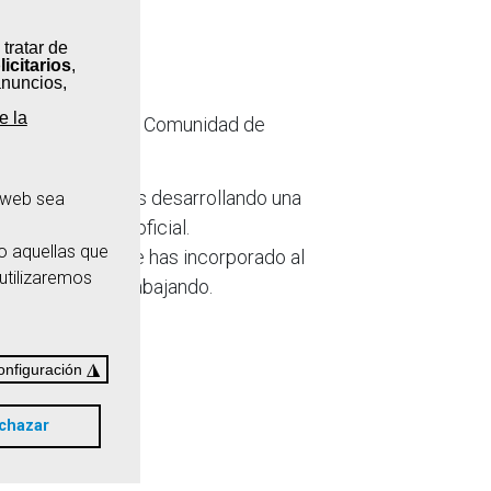
 tratar de
ticipar?
licitarios
,
anuncios,
e la
as que plantea la Comunidad de
as profesionales desarrollando una
a web sea
na acreditación oficial.
o aquellas que
s académicos, te has incorporado al
 utilizaremos
 tu profesión trabajando.
ormales.
◮
onfiguración
chazar