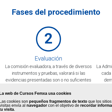
Fases del procedimiento
2
Evaluación
La comisión evaluadora, a través de diversos
La Admi
instrumentos y pruebas, valorará si las
cada 
evidencias presentadas son o no suficientes
dem
para la acreditación de tus competencias. En
acumu
caso desfavorable, te indicarán un itinerario
cert
La web de Cursos Femxa usa cookies
formativo que te ayude a obtenerlas.
Las cookies son
pequeños fragmentos de texto
que los sitio
visitas envía al
navegador
con el objetivo de
recordar inform
tu visita
.