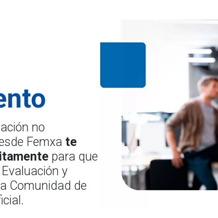
ento
mación no
, desde Femxa
te
itamente
para que
 Evaluación y
 la Comunidad de
cial.