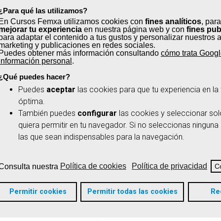
¿Para qué las utilizamos?
En Cursos Femxa utilizamos cookies con
fines analíticos
, para
¿Quién puede par
mejorar tu experiencia
en nuestra página web y con
fines pub
para adaptar el contenido a tus gustos y personalizar nuestros 
marketing y publicaciones en redes sociales.
Puedes obtener más información consultando
cómo trata Googl
La acreditación de competenci
información personal
.
Navarra es para ti si:
¿Qué puedes hacer?
✔
Has adquirido tus competenci
Puedes
aceptar
las cookies para que tu experiencia en l
óptima.
actividad laboral y no tienes u
También puedes
configurar
las cookies y seleccionar sol
✔
No has terminado tus estudio
quiera permitir en tu navegador. Si no seleccionas ninguna
mundo laboral y has aprendido
las que sean indispensables para la navegación.
✔
Te has formado por vías no f
Consulta nuestra
Política de cookies
Política de privacidad
C
Permitir cookies
Permitir todas las cookies
Re