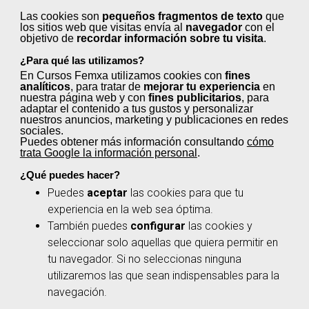
desfavorable, te indicarán un itinerario formativo
Las cookies son
pequeños fragmentos de texto
que
que te ayude a obtenerlas.
los sitios web que visitas envía al
navegador
con el
objetivo de
recordar información sobre tu visita
.
¿Para qué las utilizamos?
3
En Cursos Femxa utilizamos cookies con
fines
analíticos
, para tratar de
mejorar tu experiencia
en
nuestra página web y con
fines publicitarios
, para
adaptar el contenido a tus gustos y personalizar
nuestros anuncios, marketing y publicaciones en redes
sociales.
Acreditación
Puedes obtener más información consultando
cómo
trata Google la información personal
.
La Administración expedirá una acreditación de
¿Qué puedes hacer?
cada una de las unidades de competencia
Puedes
aceptar
las cookies para que tu
demostradas. Estas acreditaciones son
experiencia en la web sea óptima.
acumulables y permiten la obtención de un
También puedes
configurar
las cookies y
certificado de profesionalidad o título de
seleccionar solo aquellas que quiera permitir en
formación profesional.
tu navegador. Si no seleccionas ninguna
utilizaremos las que sean indispensables para la
navegación.