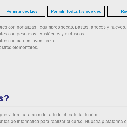
dos, crustáceos y moluscos.
Permitir cookies
Permitir todas las cookies
Re
, aves y caza.
les con hortalizas, legumbres secas, pastas, arroces y huevos.
ales con pescados, crustáceos y moluscos.
les con carnes, aves, caza.
ostres elementales.
.
s?
mpus virtual para acceder a todo el material teórico.
ntos de informática para realizar el curso. Nuestra plataforma o