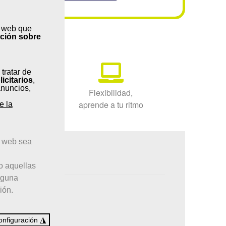
s web que
rso?
ación sobre
 tratar de
licitarios
,
anuncios,
as
Flexibilidad,
aprende a tu ritmo
e la
a web sea
o aquellas
nguna
ión.
◮
onfiguración