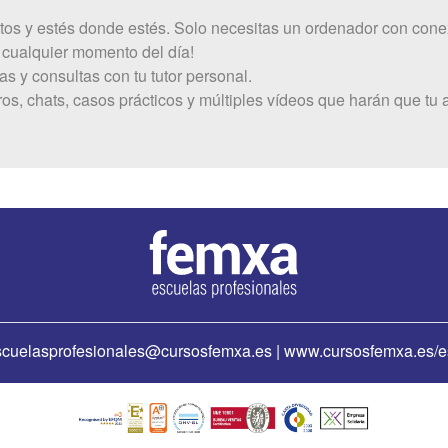
tos y estés donde estés. Solo necesitas un ordenador con conex
 cualquier momento del día!
s y consultas con tu tutor personal.
ros, chats, casos prácticos y múltiples vídeos que harán que 
escuelasprofesionales
@cursosfemxa.es | www.cursosfemxa.es/e