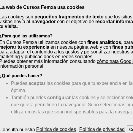
La web de Cursos Femxa usa cookies
Las cookies son
pequeños fragmentos de texto
que los sitio
é obtendrás al realizar el cu
visitas envía al
navegador
con el objetivo de
recordar inform
tu visita
.
¿Para qué las utilizamos?
En Cursos Femxa utilizamos cookies con
fines analíticos
, para
mejorar tu experiencia
en nuestra página web y con
fines pub
para adaptar el contenido a tus gustos y personalizar nuestros 
Facilidades
Posibilidad de práctic
marketing y publicaciones en redes sociales.
de pago
en empresa
Puedes obtener más información consultando
cómo trata Googl
información personal
.
¿Qué puedes hacer?
Puedes
aceptar
las cookies para que tu experiencia en l
?
óptima.
También puedes
configurar
las cookies y seleccionar sol
que quiera permitir en tu navegador. Si no seleccionas ni
al en hostelería.
utilizaremos las que sean indispensables para la navegac
mas de aprovisionamiento.
ntos.
Consulta nuestra
Política de cookies
Política de privacidad
C
les y setas.