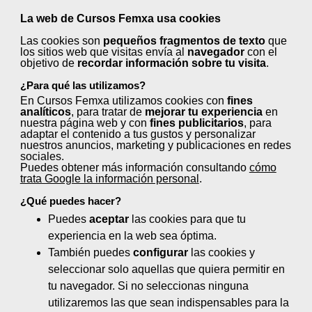
La web de Cursos Femxa usa cookies
Las cookies son
pequeños fragmentos de texto
que
los sitios web que visitas envía al
navegador
con el
objetivo de
recordar información sobre tu visita
.
¿Para qué las utilizamos?
En Cursos Femxa utilizamos cookies con
fines
analíticos
, para tratar de
mejorar tu experiencia
en
nuestra página web y con
fines publicitarios
, para
adaptar el contenido a tus gustos y personalizar
nuestros anuncios, marketing y publicaciones en redes
Formación gratuita
sociales.
Puedes obtener más información consultando
cómo
autonómica en Castellón
trata Google la información personal
.
¡Plazas agotadas!
¿Qué puedes hacer?
Puedes
aceptar
las cookies para que tu
Se ha cerrado la matrícula para la
experiencia en la web sea óptima.
convocatoria autonómica de
También puedes
configurar
las cookies y
formación gratuita en
modalidad
seleccionar solo aquellas que quiera permitir en
presencial
dirigida a
ocupados/as
tu navegador. Si no seleccionas ninguna
y desempleados/as de
utilizaremos las que sean indispensables para la