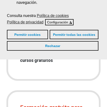
Castellón
¿No has llegado a
navegación.
tiempo?
☹
¡No te
preocupes! Próximamente
Consulta nuestra
Política de cookies
publicaremos una
Política de privacidad
◮
Configuración
nueva convocatoria
con plazas
disponibles para tu comunidad.
Permitir cookies
Permitir todas las cookies
Regístrate en
cursosfemxa.es
,
mantén tu perfil completo y
Rechazar
actualizado y te avisaremos en
cuanto volvamos a publicar
nuevos
cursos gratuitos
.