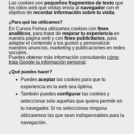
Las cookies son
pequeños fragmentos de texto
que
los sitios web que visitas envía al
navegador
con el
objetivo de
recordar información sobre tu visita
.
¿Para qué las utilizamos?
Tintorerías y lavanderías
En Cursos Femxa utilizamos cookies con
fines
analíticos
, para tratar de
mejorar tu experiencia
en
nuestra página web y con
fines publicitarios
, para
adaptar el contenido a tus gustos y personalizar
nuestros anuncios, marketing y publicaciones en redes
Transporte y logística
sociales.
Puedes obtener más información consultando
cómo
trata Google la información personal
.
¿Qué puedes hacer?
Puedes
aceptar
las cookies para que tu
experiencia en la web sea óptima.
También puedes
configurar
las cookies y
seleccionar solo aquellas que quiera permitir en
Formación gratuita
tu navegador. Si no seleccionas ninguna
para
utilizaremos las que sean indispensables para la
navegación.
desempleados/as