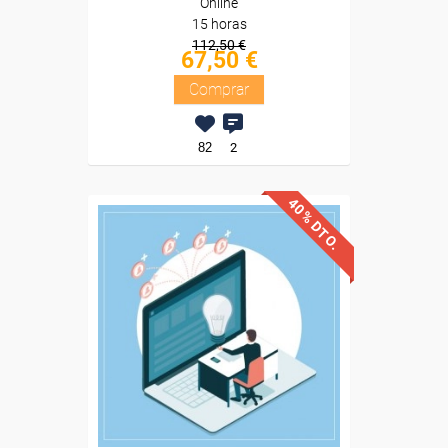
Online
15 horas
112,50 €
67,50 €
Comprar
82
2
40% DTO.
Descuentos especiales
Sin requisitos de acceso
Diploma
Compra segura