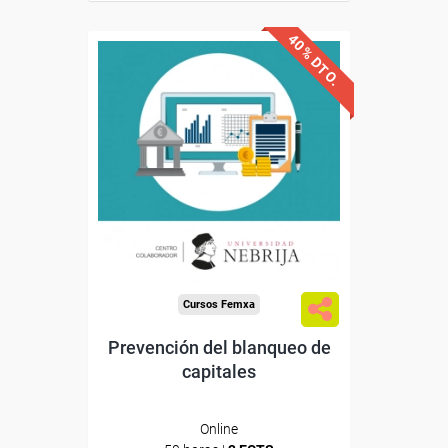
40% DTO.
Descuentos especiales
Sin requisitos de acceso
Doble titulación
Compra segura
Cursos Femxa
Prevención del blanqueo de
capitales
Online