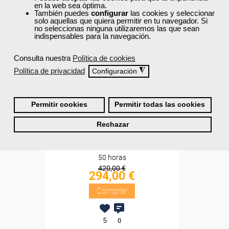
en la web sea óptima.
Sin requisitos de acceso
También puedes
configurar
las cookies y seleccionar
solo aquellas que quiera permitir en tu navegador. Si
no seleccionas ninguna utilizaremos las que sean
Diploma
indispensables para la navegación.
Compra segura
Consulta nuestra
Política de cookies
Política de privacidad
◮
Configuración
Cursos Femxa
Pack My Ardor English - 1
Permitir cookies
Permitir todas las cookies
nivel
Rechazar
Online
50 horas
420,00 €
294,00 €
Comprar
5
0