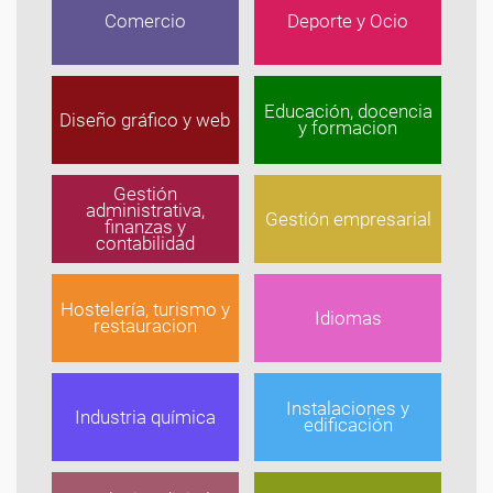
Comercio
Deporte y Ocio
Educación, docencia
Diseño gráfico y web
y formacion
Gestión
administrativa,
Gestión empresarial
finanzas y
contabilidad
Hostelería, turismo y
Idiomas
restauracion
Instalaciones y
Industria química
edificación