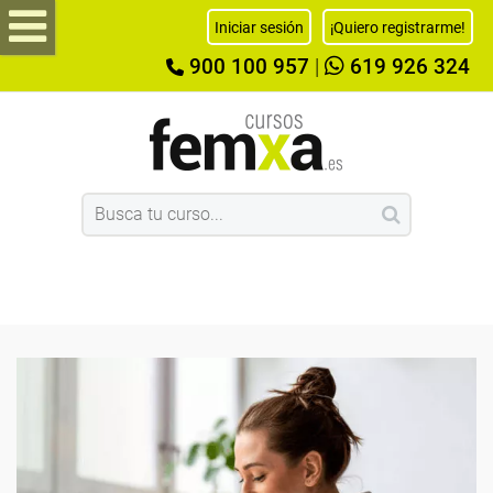
Iniciar sesión
¡Quiero registrarme!
900 100 957
|
619 926 324