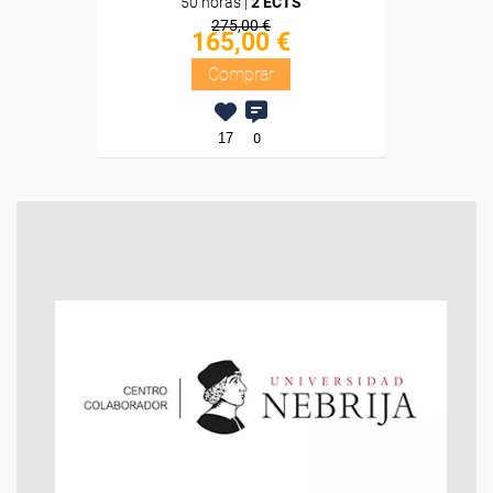
50 horas |
2 ECTS
275,00 €
165,00 €
Comprar
17
0