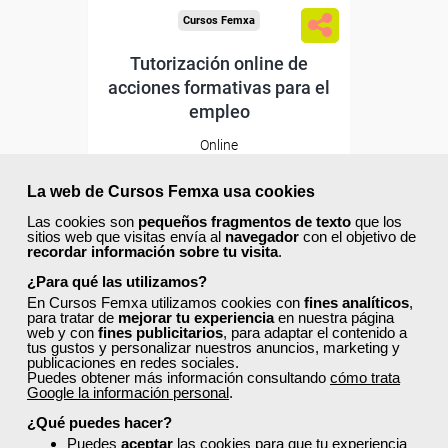
Cursos Femxa
Tutorización online de
acciones formativas para el
empleo
Online
30 horas
195,00 €
La web de Cursos Femxa usa cookies
117,00 €
Las cookies son
pequeños fragmentos de texto
que los
Comprar
sitios web que visitas envía al
navegador
con el objetivo de
recordar información sobre tu visita
.
¿Para qué las utilizamos?
20
0
En Cursos Femxa utilizamos cookies con
fines analíticos
,
para tratar de
mejorar tu experiencia
en nuestra página
web y con
fines publicitarios
, para adaptar el contenido a
tus gustos y personalizar nuestros anuncios, marketing y
publicaciones en redes sociales.
Puedes obtener más información consultando
cómo trata
Google la información personal
.
Descuentos especiales
¿Qué puedes hacer?
Puedes
aceptar
las cookies para que tu experiencia