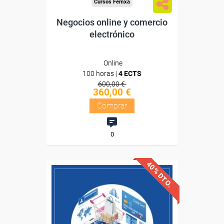
Cursos Femxa
Negocios online y comercio
electrónico
Online
100 horas |
4 ECTS
600,00 €
360,00 €
Comprar
0
40% DTO.
Descuentos especiales