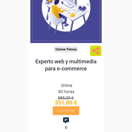
Sin requisitos de acceso
Diploma
Compra segura
Cursos Femxa
Experto web y multimedia
para e-commerce
Online
90 horas
585,00 €
351,00 €
Comprar
0