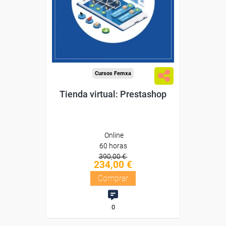
Sin requisitos de acceso
Diploma
Compra segura
Cursos Femxa
Tienda virtual: Prestashop
Online
60 horas
390,00 €
234,00 €
Comprar
0