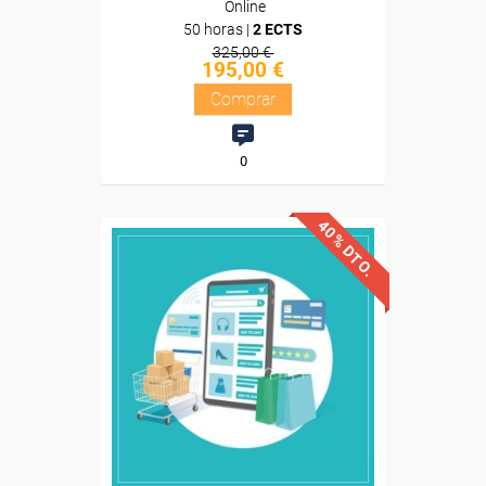
Online
50 horas |
2 ECTS
325,00 €
195,00 €
Comprar
0
40% DTO.
Descuentos especiales
Sin requisitos de acceso
Diploma
Compra segura