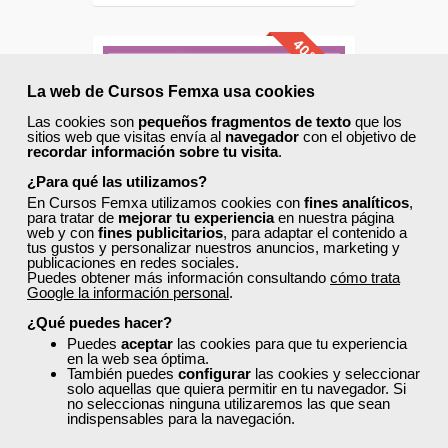
40% DTO.
La web de Cursos Femxa usa cookies
Descuentos especiales
Las cookies son
pequeños fragmentos de texto
que los
sitios web que visitas envía al
navegador
con el objetivo de
recordar información sobre tu visita
.
Sin requisitos de acceso
¿Para qué las utilizamos?
En Cursos Femxa utilizamos cookies con
fines analíticos
,
Diploma
para tratar de
mejorar tu experiencia
en nuestra página
web y con
fines publicitarios
, para adaptar el contenido a
tus gustos y personalizar nuestros anuncios, marketing y
Compra segura
publicaciones en redes sociales.
Puedes obtener más información consultando
cómo trata
Google la información personal
.
Cursos Femxa
¿Qué puedes hacer?
Puedes
aceptar
las cookies para que tu experiencia
Fundamentos para la
en la web sea óptima.
creación de tiendas virtuales
También puedes
configurar
las cookies y seleccionar
solo aquellas que quiera permitir en tu navegador. Si
y desarrollo...
no seleccionas ninguna utilizaremos las que sean
indispensables para la navegación.
Online