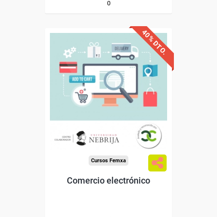
0
40% DTO.
Avalado y reconocido por
Universidad Nebrija
la
Sin requisitos de acceso
Doble titulación
Compra segura
Cursos Femxa
Comercio electrónico