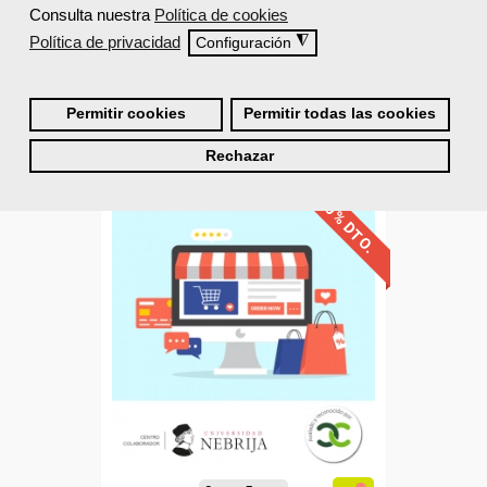
75 horas
Consulta nuestra
Política de cookies
562,50 €
Política de privacidad
◮
337,50 €
Configuración
Comprar
Permitir cookies
Permitir todas las cookies
0
Rechazar
40% DTO.
Avalado y reconocido por
Universidad Nebrija
la
Sin requisitos de acceso
Doble titulación
Compra segura