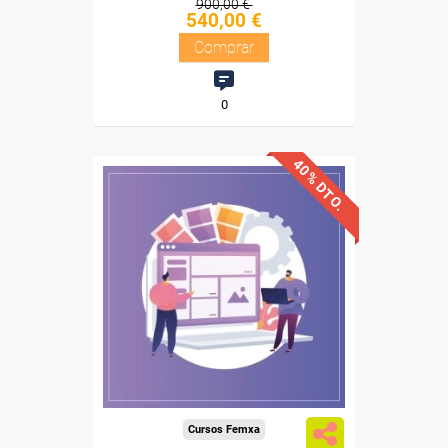
900,00 €
540,00 €
Comprar
0
40% DTO.
Descuentos especiales
Sin requisitos de acceso
Diploma
Compra segura
Cursos Femxa