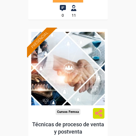
0
11
PRESENCIAL
Formación 100%
subvencionada.
Para desempleados,
trabajadores y autónomos
de Castilla y Leon.
Para todos los sectores.
Cursos Femxa
Técnicas de proceso de venta
y postventa