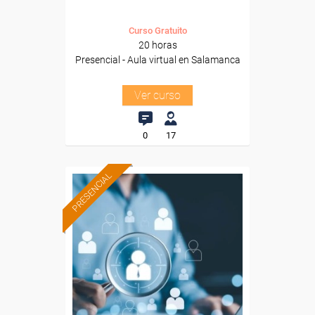
Curso Gratuito
20 horas
Presencial - Aula virtual en Salamanca
Ver curso
0
17
PRESENCIAL
Formación 100%
subvencionada.
Para desempleados,
trabajadores y autónomos
de Castilla y Leon.
Para todos los sectores.