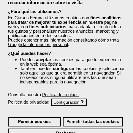
3
107
recordar información sobre tu visita
.
¿Para qué las utilizamos?
TITULO OFICIAL
En Cursos Femxa utilizamos cookies con
fines analíticos
,
para tratar de
mejorar tu experiencia
en nuestra página
web y con
fines publicitarios
, para adaptar el contenido a
tus gustos y personalizar nuestros anuncios, marketing y
Formación 100%
publicaciones en redes sociales.
Puedes obtener más información consultando
cómo trata
subvencionada.
Google la información personal
.
Para desempleados,
¿Qué puedes hacer?
trabajadores y autónomos
Puedes
aceptar
las cookies para que tu experiencia
de Cantabria.
en la web sea óptima.
También puedes
configurar
las cookies y seleccionar
solo aquellas que quiera permitir en tu navegador. Si
Para todos los sectores.
no seleccionas ninguna utilizaremos las que sean
indispensables para la navegación.
Consulta nuestra
Política de cookies
Cursos Femxa
Política de privacidad
◮
Configuración
Actividades auxiliares de
comercio
Permitir cookies
Permitir todas las cookies
Curso Gratuito