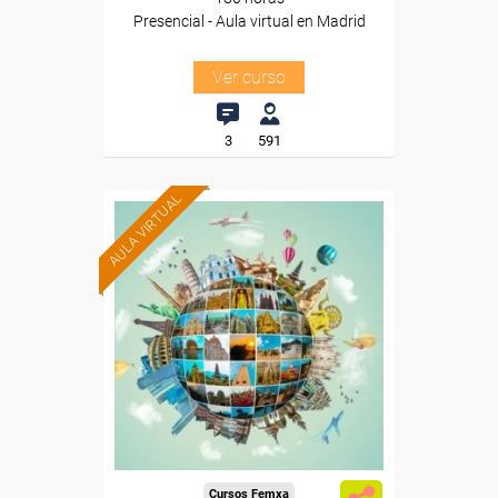
Presencial - Aula virtual en Madrid
Ver curso
3
591
AULA VIRTUAL
Formación 100%
subvencionada.
Para desempleados,
trabajadores y autónomos.
Para todos los sectores.
Cursos Femxa