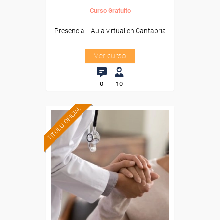
Curso Gratuito
Presencial - Aula virtual en Cantabria
Ver curso
0
10
TITULO OFICIAL
Formación 100%
subvencionada.
Para desempleados,
trabajadores y autónomos
de Cantabria.
Para todos los sectores.