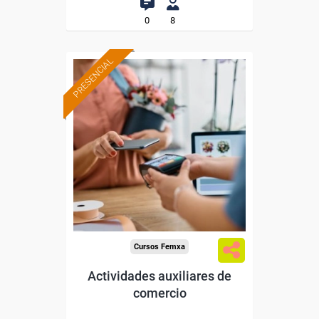
0
8
PRESENCIAL
Formación 100%
subvencionada.
Para desempleados,
trabajadores y autónomos
de Cantabria.
Para todos los sectores.
Cursos Femxa
Actividades auxiliares de
comercio