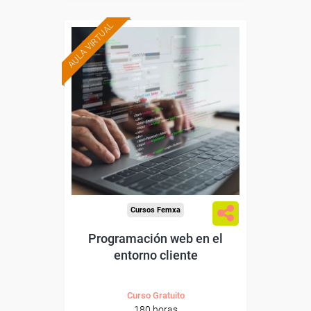
AULA VIRTUAL
Formación 100%
subvencionada.
Para desempleados,
trabajadores y autónomos.
Para todos los sectores.
Cursos Femxa
Programación web en el
entorno cliente
Curso Gratuito
180 horas