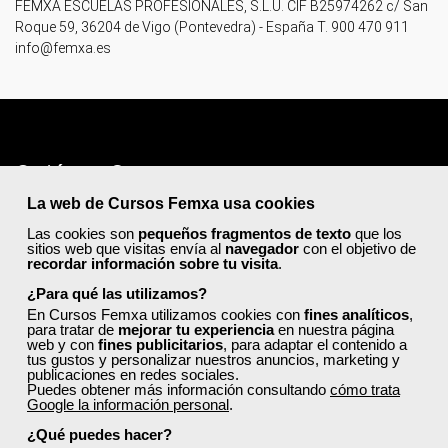
FEMXA ESCUELAS PROFESIONALES, S.L.U. CIF B25974262 c/ San
Roque 59, 36204 de Vigo (Pontevedra) - España T. 900 470 911
info
@femxa.es
Quiénes Somos:
La web de Cursos Femxa usa cookies
Especialistas en consultoría y
formación para el empleo
.
Nuestro objetivo diario es, única y exclusivamente, ayudarte a
Las cookies son
pequeños fragmentos de texto
que los
conseguir tus metas profesionales ofreciéndote los mejores
sitios web que visitas envía al
navegador
con el objetivo de
recordar información sobre tu visita
.
cursos
del momento. ¿Te apuntas?
¿Para qué las utilizamos?
En Cursos Femxa utilizamos cookies con
fines analíticos
,
para tratar de
mejorar tu experiencia
en nuestra página
Más sobre Femxa
web y con
fines publicitarios
, para adaptar el contenido a
tus gustos y personalizar nuestros anuncios, marketing y
publicaciones en redes sociales.
Puedes obtener más información consultando
cómo trata
Cursos:
Google la información personal
.
¿Qué puedes hacer?
CURSOS