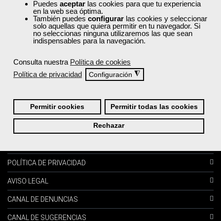
Puedes
aceptar
las cookies para que tu experiencia
en la web sea óptima.
BONIFICA TU FORMACIÓN
También puedes
configurar
las cookies y seleccionar
solo aquellas que quiera permitir en tu navegador. Si
no seleccionas ninguna utilizaremos las que sean
COMPROMISO FEMXA: RIESGO CERO
indispensables para la navegación.
BLOG
Consulta nuestra
Política de cookies
PREGUNTAS FRECUENTES
Política de privacidad
◮
Configuración
Información:
Permitir cookies
Permitir todas las cookies
Rechazar
FORMAS DE PAGO
CONDICIONES DE COMPRA
POLÍTICA DE PRIVACIDAD
AVISO LEGAL
CANAL DE DENUNCIAS
CANAL DE SUGERENCIAS