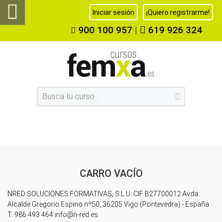
Iniciar sesión
¡Quiero registrarme!
900 100 957
|
619 926 324
CARRO VACÍO
NRED SOLUCIONES FORMATIVAS, S.L.U. CIF B27700012 Avda.
Alcalde Gregorio Espino nº50, 36205 Vigo (Pontevedra) - España
T. 986 493 464 info
@n-red.es