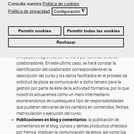
Consulta nuestra
Política de cookies
Los datos de carácter personal, serán asimismo cedidos a los
colaboradores titulares de los cursos que se pretendan adquirir, con
Política de privacidad
◮
Configuración
la finalidad de que se lleve a cabo la efectiva contratación y
ejecución del curso o cursos adquiridos. La entidad colaboradora
titular del curso estará debidamente identificada en las condiciones
Permitir cookies
Permitir todas las cookies
particulares del curso.
Rechazar
Publicación de cursos de terceros:
en esta página web
podrán publicarse cursos impartidos u organizados por las
entidades integrantes de Femxa o por Centros terceros
colaboradores. En este último caso, se hará constar la
identificación del colaborador correspondiente en la
descripción del curso y los datos facilitados en el proceso de
solicitud de plaza se comunicarán a dicho tercero para la
gestión por parte de éste de la actividad formativa, por lo que
nosotros actuaremos como un mero intermediario
exonerándonos de cualesquiera tipo de responsabilidades
que pudieran derivarse de los cambios en contenidos, fechas,
matriculación o ejecución del curso.
Publicaciones en blog y comentarios:
la publicación de
comentarios en el blog, cursos y demás productos ofrecidos
por Femxa, implican la comunicación de éstos, así como los