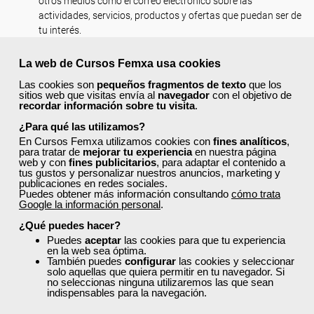
otros medios como el correo electrónico sobre las
actividades, servicios, productos y ofertas que puedan ser de
tu interés.
Blog:
la participación en nuestro blog es totalmente
voluntaria, podrá ser anónima en aquellos casos en que no
La web de Cursos Femxa usa cookies
hayas iniciado sesión como usuario registrado. Si participas
Las cookies son
pequeños fragmentos de texto
que los
una vez iniciada tu sesión como usuario registrado, con tus
sitios web que visitas envía al
navegador
con el objetivo de
comentarios se publicará tu nombre de usuario, que podrá
recordar información sobre tu visita
.
ser identificativo en caso de incluirse de forma voluntaria
¿Para qué las utilizamos?
nombre y apellidos o tratarse de un alias o “nick” anónimo.
En Cursos Femxa utilizamos cookies con
fines analíticos
,
También podrás indicar que te mantengamos informado
para tratar de
mejorar tu experiencia
en nuestra página
web y con
fines publicitarios
, para adaptar el contenido a
sobre los comentarios posteriores al tuyo.
tus gustos y personalizar nuestros anuncios, marketing y
publicaciones en redes sociales.
Responsabilidad sobre los datos
Puedes obtener más información consultando
cómo trata
aportados:
Google la información personal
.
¿Qué puedes hacer?
El usuario es el único responsable de la veracidad y exactitud de los
Puedes
aceptar
las cookies para que tu experiencia
datos que facilita a través de esta web. Femxa no se hace
en la web sea óptima.
responsable de las consecuencias derivadas de la aportación de
También puedes
configurar
las cookies y seleccionar
solo aquellas que quiera permitir en tu navegador. Si
datos falsos, erróneos o no verificados por parte del usuario.
no seleccionas ninguna utilizaremos las que sean
indispensables para la navegación.
Comunicaciones previstas: