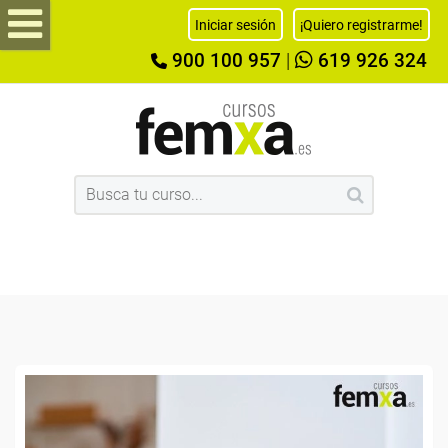
Iniciar sesión
¡Quiero registrarme!
900 100 957
|
619 926 324