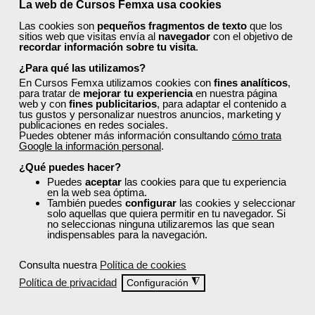
La web de Cursos Femxa usa cookies
Las cookies son
pequeños fragmentos de texto
que los
sitios web que visitas envía al
navegador
con el objetivo de
recordar información sobre tu visita
.
¿Para qué las utilizamos?
En Cursos Femxa utilizamos cookies con
fines analíticos
,
para tratar de
mejorar tu experiencia
en nuestra página
web y con
fines publicitarios
, para adaptar el contenido a
tus gustos y personalizar nuestros anuncios, marketing y
publicaciones en redes sociales.
Puedes obtener más información consultando
cómo trata
Google la información personal
.
¿Qué puedes hacer?
Puedes
aceptar
las cookies para que tu experiencia
en la web sea óptima.
Sistemas de información y distribución logística
También puedes
configurar
las cookies y seleccionar
solo aquellas que quiera permitir en tu navegador. Si
no seleccionas ninguna utilizaremos las que sean
Lunes, 20 Julio 2026 10:00
indispensables para la navegación.
Escrito por
Dayesi Rodríguez
Consulta nuestra
Política de cookies
Los sistemas de información y distribución en las empresas son
herramientas clave para optimizar la eficiencia y la precisión en
Política de privacidad
◮
Configuración
la gestión de la cadena de suministro
, a través de la integración de
componentes tecnológicos, métodos y datos esenciales para