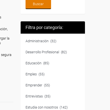
s
Filtra por categoría:
ación,
argar la
Administración
(32)
s
Desarrollo Profesional
(82)
a segura
Educación
(85)
Empleo
(55)
Emprender
(55)
Entrevistas
(35)
Estudia con nosotros
(142)