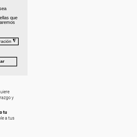
 sea
ellas que
izaremos
◮
ración
 de
ar
uiere
erazgo y
o tu
le a tus