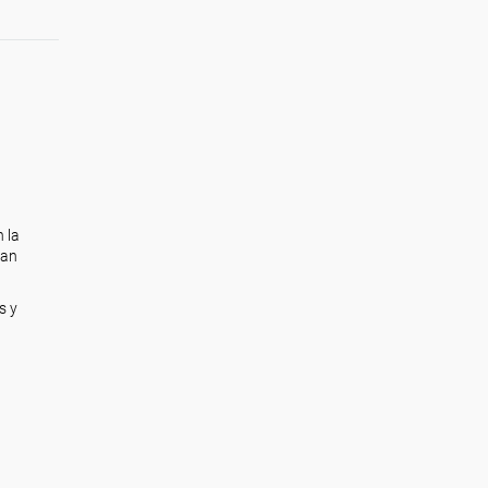
 la
san
s y