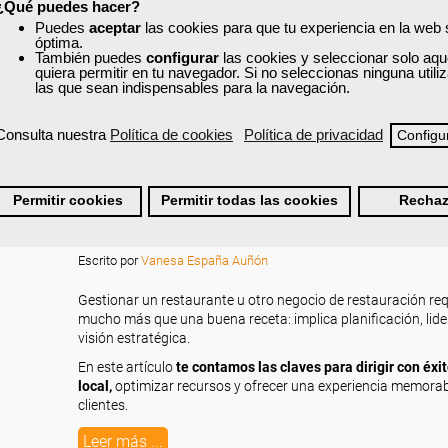
¿Qué puedes hacer?
Leer más ...
Puedes
aceptar
las cookies para que tu experiencia en la web
óptima.
También puedes
configurar
las cookies y seleccionar solo aqu
quiera permitir en tu navegador. Si no seleccionas ninguna util
las que sean indispensables para la navegación.
Consulta nuestra
Política de cookies
Política de privacidad
Configu
Cómo gestionar un restaurante y otros locales
Permitir cookies
Permitir todas las cookies
Rechaz
restauración
Lunes, 09 Febrero 2026 08:00
Escrito por
Vanesa España Auñón
Gestionar un restaurante u otro negocio de restauración req
mucho más que una buena receta: implica planificación, lid
visión estratégica.
En este artículo
te contamos las claves para dirigir con éxit
local,
optimizar recursos y ofrecer una experiencia memorab
clientes.
Leer más ...