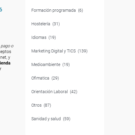
6
Formación programada
(6)
Hostelería
(31)
Idiomas
(19)
 pago o
Marketing Digital y TICS
(139)
ceptos
net, y
tienda
Medioambiente
(19)
r
Ofimatica
(29)
Orientación Laboral
(42)
Otros
(87)
Sanidad y salud
(59)