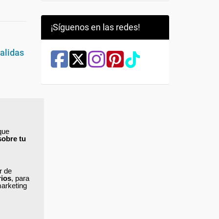
¡Síguenos en las redes!
salidas
mental
qué
que
a y
sobre tu
as
no son
ar de
rios
, para
marketing
can
ional