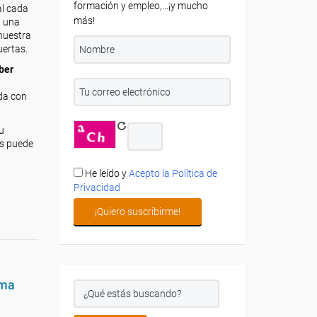
formación y empleo,...¡y mucho
al cada
más!
n una
 nuestra
uertas.
ber
ada con
u
es puede
He leído y
Acepto la Política de
Privacidad
rma