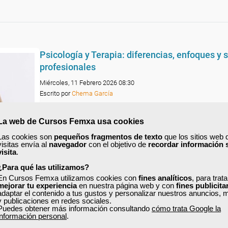
Psicología y Terapia: diferencias, enfoques y 
profesionales
Miércoles, 11 Febrero 2026 08:30
Escrito por
Chema García
En un momento en el que el bienestar emocional y la salud 
La web de Cursos Femxa usa cookies
ocupan un lugar cada vez más central en nuestras vidas,
es
habitual que surjan dudas sobre a qué profesional acudir
,
Las cookies son
pequeños fragmentos de texto
que los sitios web 
formación seguir o qué diferencias existen entre psicologí
visitas envía al
navegador
con el objetivo de
recordar información 
visita
.
terapia.
¿Para qué las utilizamos?
Aunque ambos ámbitos comparten el objetivo de ayudar a l
personas, sus funciones, enfoques y requisitos formativos 
En Cursos Femxa utilizamos cookies con
fines analíticos
, para trat
mejorar tu experiencia
en nuestra página web y con
fines publicita
exactamente los mismos.
adaptar el contenido a tus gustos y personalizar nuestros anuncios, 
y publicaciones en redes sociales.
Entender estas diferencias es clave tanto para quienes bus
Puedes obtener más información consultando
cómo trata Google la
apoyo como para quienes desean orientar su carrera profes
información personal
.
hacia este sector.