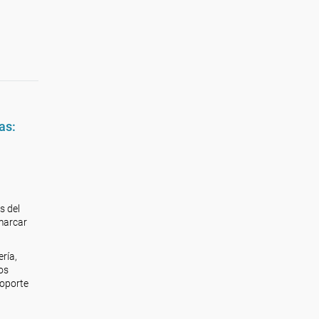
as:
s del
 marcar
ería,
os
soporte