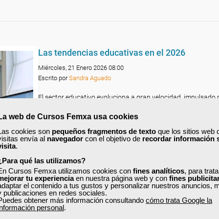
Las tendencias educativas en el 2026
Miércoles, 21 Enero 2026 08:00
Escrito por
Sandra Aguado
El sector educativo evoluciona a gran velocidad, impulsado p
transformación digital, la inteligencia artificial, las nuevas
del mercado laboral y un alumnado cada vez más diverso.
La web de Cursos Femxa usa cookies
Ante este contexto, la formación online y presencial vive un
Las cookies son
pequeños fragmentos de texto
que los sitios web 
visitas envía al
navegador
con el objetivo de
recordar información 
de profunda renovación que impacta tanto en los contenid
visita
.
en las metodologías y en los perfiles profesionales que se e
formando.
¿Para qué las utilizamos?
En Cursos Femxa utilizamos cookies con
fines analíticos
, para trat
En este artículo analizamos las principales tendencias ed
mejorar tu experiencia
en nuestra página web y con
fines publicita
en 2026, con un enfoque práctico
, actual y centrado en có
adaptar el contenido a tus gustos y personalizar nuestros anuncios, 
innovaciones afectan a la manera en que enseñamos, apre
y publicaciones en redes sociales.
Puedes obtener más información consultando
cómo trata Google la
trabajamos.
información personal
.
Leer más ...