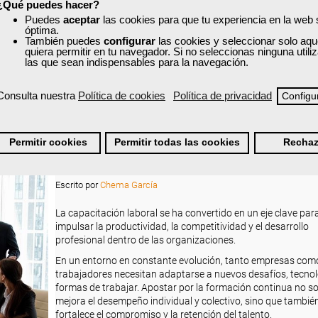
¿Qué puedes hacer?
Puedes
aceptar
las cookies para que tu experiencia en la web
óptima.
También puedes
configurar
las cookies y seleccionar solo aqu
quiera permitir en tu navegador. Si no seleccionas ninguna util
las que sean indispensables para la navegación.
Consulta nuestra
Política de cookies
Política de privacidad
Configu
Capacitación laboral: qué es, tipos y beneficio
Permitir cookies
Permitir todas las cookies
Rechaz
empresas y trabajadores
Lunes, 19 Enero 2026 08:30
Escrito por
Chema García
La capacitación laboral se ha convertido en un eje clave par
impulsar la productividad, la competitividad y el desarrollo
profesional dentro de las organizaciones.
En un entorno en constante evolución, tanto empresas com
trabajadores necesitan adaptarse a nuevos desafíos, tecnol
formas de trabajar. Apostar por la formación continua no so
mejora el desempeño individual y colectivo, sino que tambié
fortalece el compromiso y la retención del talento.