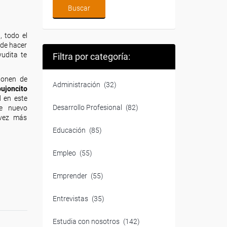
 todo el
 de hacer
yudita te
Filtra por categoría:
sponen de
Administración
(32)
ujoncito
d en este
Desarrollo Profesional
(82)
de nuevo
 vez más
Educación
(85)
Empleo
(55)
Emprender
(55)
Entrevistas
(35)
Estudia con nosotros
(142)