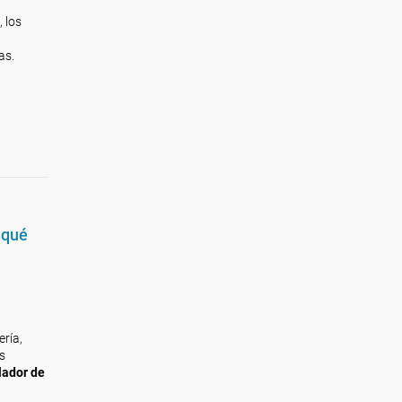
, los
as.
 qué
ería,
s
ador de