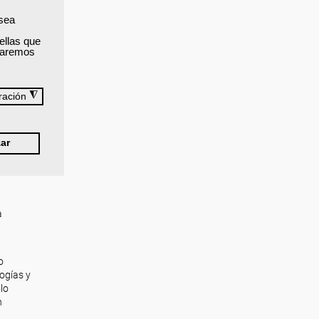
 sea
ellas que
izaremos
◮
ración
s para
ar
a
o
ogías y
lo
n