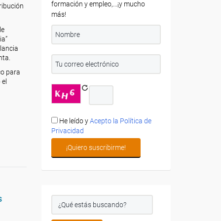
formación y empleo,...¡y mucho
ribución
más!
le
ia”
ilancia
nta.
co para
 el
He leído y
Acepto la Política de
Privacidad
s