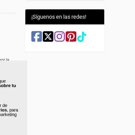
¡Síguenos en las redes!
or la
 demandas
a etapa
que
sobre tu
os como
stán
ar de
ucativas
rios
, para
mo estas
marketing
ndemos y