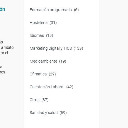
ión
Formación programada
(6)
Hostelería
(31)
Idiomas
(19)
ás
l ámbito
Marketing Digital y TICS
(139)
ra el
Medioambiente
(19)
e
nes
Ofimatica
(29)
Orientación Laboral
(42)
Otros
(87)
Sanidad y salud
(59)