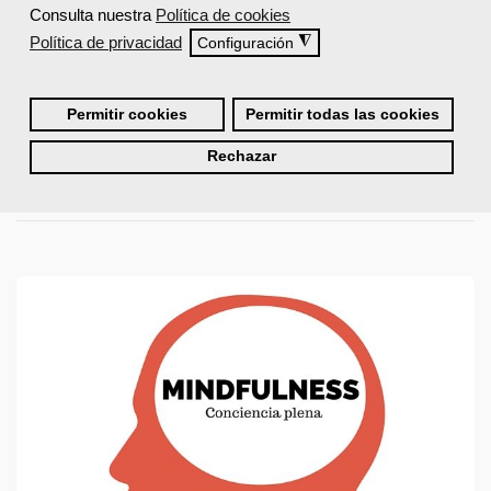
Jueves, 16 Junio 2016 10:15
Consulta nuestra
Política de cookies
Escrito por
Marcial Varela
Política de privacidad
◮
Configuración
Si hace una semana hablábamos del
Mindfulness
como un método
para reducir el estrés laboral, en esta ocasión queremos centrarnos
en otras técnicas que sirven para mejorar el rendimiento en el
Permitir cookies
Permitir todas las cookies
trabajo.
Rechazar
Leer más ...