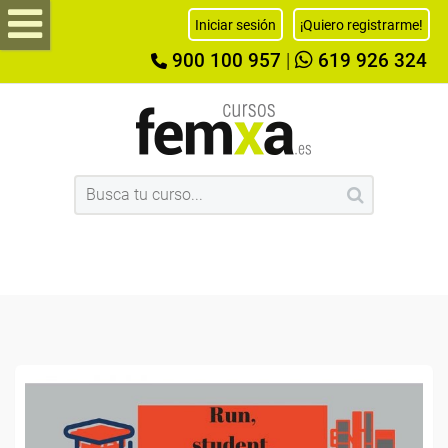
Iniciar sesión
¡Quiero registrarme!
900 100 957
|
619 926 324