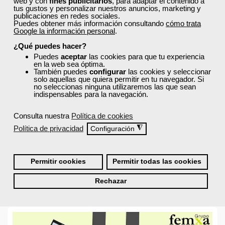
web y con
fines publicitarios
, para adaptar el contenido a
tus gustos y personalizar nuestros anuncios, marketing y
publicaciones en redes sociales.
Las 5 habilidades básicas para gestionar los RR.HH.
Puedes obtener más información consultando
cómo trata
Google la información personal
.
Jueves, 05 Mayo 2016 10:29
Escrito por
¿Qué puedes hacer?
Marcial Varela
Puedes
aceptar
las cookies para que tu experiencia
en la web sea óptima.
Conseguir que los trabajadores disfruten con su trabajo y crean en
También puedes
configurar
las cookies y seleccionar
lo que hacen es uno de los grandes retos de todo empresario. En las
solo aquellas que quiera permitir en tu navegador. Si
organizaciones con un número importante de empleados, el
no seleccionas ninguna utilizaremos las que sean
encargado de velar por el bienestar de las personas es
indispensables para la navegación.
el departamento de
Recursos Humanos.
Los profesionales que
trabajan en esta área son los encargados de seleccionar, contratar,
Consulta nuestra
Política de cookies
formar, emplear y retener al personal de una compañía. Por tanto,
Política de privacidad
◮
Configuración
un experto en RR.HH. juega un papel fundamental en la gestión de
la empresa.
Leer más ...
Permitir cookies
Permitir todas las cookies
Rechazar