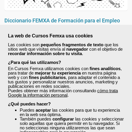
Diccionario FEMXA de Formación para el Empleo
Martes, 15 Marzo 2016 12:15
La web de Cursos Femxa usa cookies
Escrito por
Cristina Hermida
Las cookies son
pequeños fragmentos de texto
que los
Algunas de las preguntas más recurrentes que nos planteáis a
sitios web que visitas envía al
navegador
con el objetivo de
diario a través del chat, correo electrónico, teléfono, redes sociales o
recordar información sobre tu visita
.
WhatsApp están relacionadas con ciertos términos de los que no
¿Para qué las utilizamos?
entendéis su significado. Es por ello, que se nos ha ocurrido crear un
En Cursos Femxa utilizamos cookies con
fines analíticos
,
“Diccionario Femxa”
, en el que recopilaremos estas palabras y
para tratar de
mejorar tu experiencia
en nuestra página
al que podréis acudir cuando tengáis dudas de su significado.
web y con
fines publicitarios
, para adaptar el contenido a
tus gustos y personalizar nuestros anuncios, marketing y
publicaciones en redes sociales.
Leer más ...
Puedes obtener más información consultando
cómo trata
Google la información personal
.
¿Qué puedes hacer?
Puedes
aceptar
las cookies para que tu experiencia
en la web sea óptima.
También puedes
configurar
las cookies y seleccionar
solo aquellas que quiera permitir en tu navegador. Si
no seleccionas ninguna utilizaremos las que sean