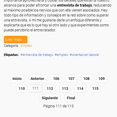
importante aprovecharla y cuidar los detalles que están a nuestro
alcance para poder afrontar una
entrevista de trabajo
, reduciendo
al máximo posible los nervios que con ella vienen asociados. Hay
todo tipo de información y consejos en la red sobre como superar
una entrevista. A mí me gustaría darle un enfoque diferente y
explicarte que es lo que hay al otro lado y que experimentes como
puede percibirlo el entrevistador.
Leer más ...
Categoría:
Empleo
Etiquetas:
entrevista de trabajo
empleo
orientacion laboral
Inicio
Anterior
106
107
108
109
111
110
112
113
114
115
Siguiente
Final
Página 111 de 115