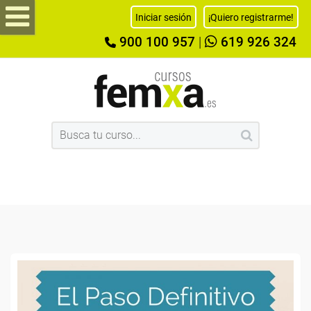
Iniciar sesión
¡Quiero registrarme!
900 100 957
|
619 926 324