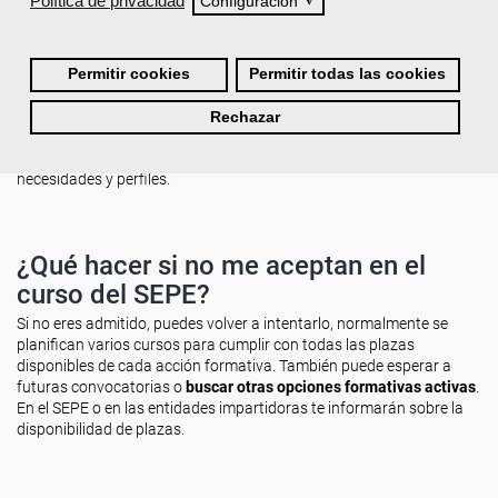
Política de privacidad
◮
Configuración
¿Se pueden hacer online los cursos del
SEPE?
Permitir cookies
Permitir todas las cookies
Sí. Muchos cursos del SEPE se imparten en modalidad
online o
teleformación
, lo que facilita el acceso a la formación desde
Rechazar
cualquier lugar y con mayor flexibilidad horaria. También existen
cursos presenciales y mixtos, adaptándose a diferentes
necesidades y perfiles.
¿Qué hacer si no me aceptan en el
curso del SEPE?
Si no eres admitido, puedes volver a intentarlo, normalmente se
planifican varios cursos para cumplir con todas las plazas
disponibles de cada acción formativa. También puede esperar a
futuras convocatorias o
buscar otras opciones formativas activas
.
En el SEPE o en las entidades impartidoras te informarán sobre la
disponibilidad de plazas.