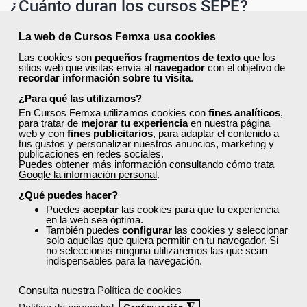
¿Cuánto duran los cursos SEPE?
La duración de los cursos puede variar según la temática y el nivel
La web de Cursos Femxa usa cookies
formativo. Algunos cursos tienen una duración corta, de entre 20 y
50 horas, mientras que otros más extensos pueden superar las 200
Las cookies son
pequeños fragmentos de texto
que los
horas.
sitios web que visitas envía al
navegador
con el objetivo de
recordar información sobre tu visita
.
Esta información aparece detallada en la ficha de cada curso,
donde también se indica la modalidad y los contenidos específicos.
¿Para qué las utilizamos?
En función de las horas planificadas en el curso y de las tutorías
En Cursos Femxa utilizamos cookies con
fines analíticos
,
diarias asignadas, el curso estará activo durante varias semanas
para tratar de
mejorar tu experiencia
en nuestra página
web y con
fines publicitarios
, para adaptar el contenido a
para su realización.
tus gustos y personalizar nuestros anuncios, marketing y
publicaciones en redes sociales.
Puedes obtener más información consultando
cómo trata
Google la información personal
.
¿Recibiré un certificado oficial al
¿Qué puedes hacer?
terminar un curso del SEPE?
Puedes
aceptar
las cookies para que tu experiencia
en la web sea óptima.
Sí. Al finalizar el curso con aprovechamiento, recibirás un
También puedes
configurar
las cookies y seleccionar
certificado oficial emitido por el SEPE o por el servicio
solo aquellas que quiera permitir en tu navegador. Si
no seleccionas ninguna utilizaremos las que sean
autonómico de empleo
. En muchos casos, este certificado tiene
indispensables para la navegación.
validez profesional, ya que puede estar vinculado al
Catálogo
Nacional de Cualificaciones Profesionales
.
Consulta nuestra
Política de cookies