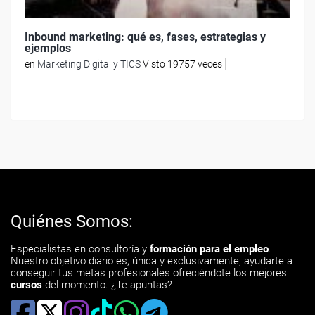
Inbound marketing: qué es, fases, estrategias y
ejemplos
en
Marketing Digital y TICS
Visto 19757 veces
Quiénes Somos:
Especialistas en consultoría y
formación para el empleo
.
Nuestro objetivo diario es, única y exclusivamente, ayudarte a
conseguir tus metas profesionales ofreciéndote los mejores
cursos
del momento. ¿Te apuntas?