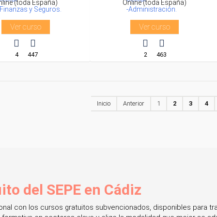
nline (toda España)
Online (toda España)
-Finanzas y Seguros.
-Administración.
Ver curso
Ver curso
4
447
2
463
Inicio
Anterior
1
2
3
4
ito del SEPE en Cádiz
sional con los cursos gratuitos subvencionados, disponibles para 