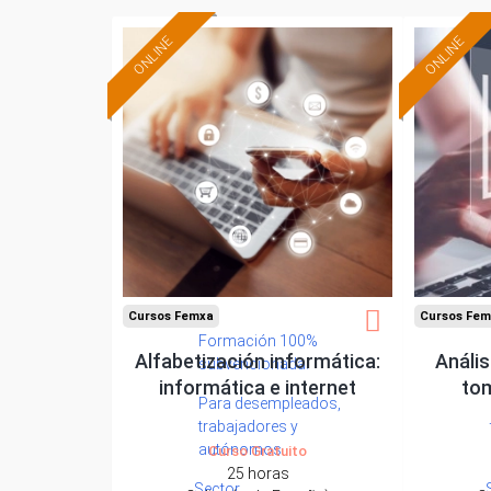
ONLINE
ONLINE
Cursos Femxa
Cursos Fem
Formación 100%
Alfabetización informática:
Anális
subvencionada.
informática e internet
tom
Para desempleados,
trabajadores y
autónomos.
Curso Gratuito
25 horas
Sector