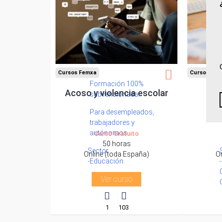
Cursos Femxa
Cursos Fem
Formación 100%
Acoso y violencia escolar
Ado
subvencionada.
Para desempleados,
trabajadores y
autónomos.
Curso Gratuito
50 horas
Sector
Online (toda España)
O
-Educación.
Ver curso
1
103