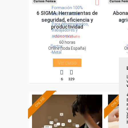
Cursos Femxa
Cursos Fem
Formación 100%
6 SIGMA. Herramientas de
Abonad
subvencionada.
seguridad, eficiencia y
agri
Para desempleados,
productividad
trabajadores y
autónomos.
Curso Gratuito
60 horas
Sector
Online (toda España)
O
-Metal.
Ver curso
6
329
ONLINE
ONLINE