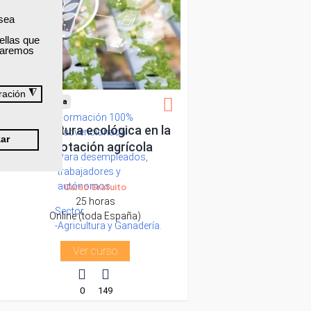
 sea
ellas que
izaremos
◮
ración
Cursos Femxa
Formación 100%
Agricultura ecológica en la
subvencionada.
ar
explotación agrícola
Para desempleados,
trabajadores y
autónomos.
Curso Gratuito
25 horas
Sector
Online (toda España)
-Agricultura y Ganadería.
Ver curso
0
149