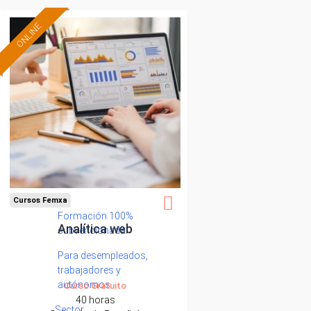
ONLINE
Cursos Femxa
Formación 100%
Analítica web
subvencionada.
Para desempleados,
trabajadores y
autónomos.
Curso Gratuito
40 horas
Sector