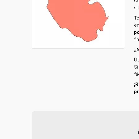
Co
si
To
em
po
fi
¿N
Ut
Si
fá
¡R
pr