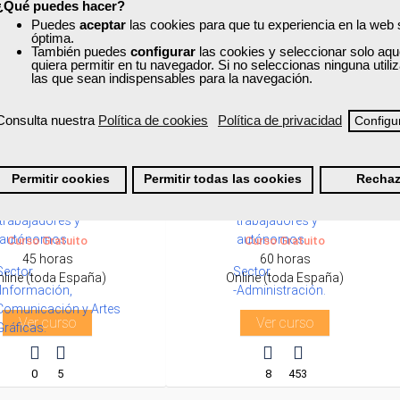
¿Qué puedes hacer?
Puedes
aceptar
las cookies para que tu experiencia en la web
óptima.
También puedes
configurar
las cookies y seleccionar solo aqu
quiera permitir en tu navegador. Si no seleccionas ninguna util
las que sean indispensables para la navegación.
Consulta nuestra
Política de cookies
Política de privacidad
Configu
xa
Cursos Femxa
Formación 100%
Formación 100%
be Illustrator II
Agile Management
subvencionada.
subvencionada.
Permitir cookies
Permitir todas las cookies
Rechaz
Para desempleados,
Para desempleados,
trabajadores y
trabajadores y
autónomos.
autónomos.
Curso Gratuito
Curso Gratuito
45 horas
60 horas
Sector
Sector
nline (toda España)
Online (toda España)
-Información,
-Administración.
Comunicación y Artes
Ver curso
Ver curso
Gráficas.
0
5
8
453