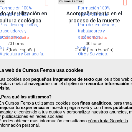
xa
Cursos Femxa
Formación 100%
Formación 100%
o y fertilización en
Acompañamiento en el
subvencionada.
subvencionada.
cultura ecológica
proceso de la muerte
Para desempleados,
Para desempleados,
trabajadores y
trabajadores y
autónomos.
autónomos.
Curso Gratuito
Curso Gratuito
20 horas
30 horas
Sector
Sector
nline (toda España)
Online (toda España)
-Agricultura y Ganadería.
-Otros Servicios.
Ver curso
Ver curso
La web de Cursos Femxa usa cookies
Las cookies son
pequeños fragmentos de texto
que los sitios web 
4
290
2
89
visitas envía al
navegador
con el objetivo de
recordar información 
visita
.
¿Para qué las utilizamos?
ONLINE
En Cursos Femxa utilizamos cookies con
fines analíticos
, para trat
mejorar tu experiencia
en nuestra página web y con
fines publicita
adaptar el contenido a tus gustos y personalizar nuestros anuncios, 
y publicaciones en redes sociales.
Puedes obtener más información consultando
cómo trata Google la
información personal
.