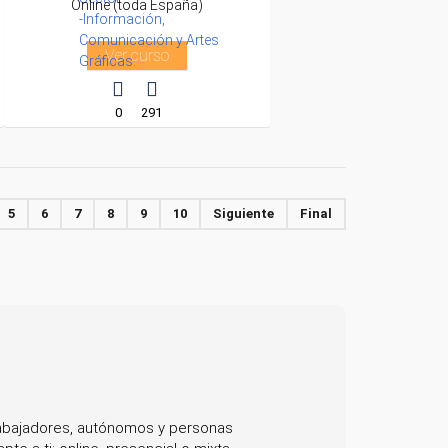
Online (toda España)
-Información,
Comunicación y Artes
Ver curso
Gráficas.
0
291
5
6
7
8
9
10
Siguiente
Final
trabajadores, autónomos y personas