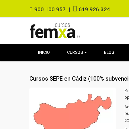
900 100 957
|
619 926 324
INICIO
CURSOS
BLOG
Cursos SEPE en Cádiz (100% subvenci
Si
op
Aq
pú
ac