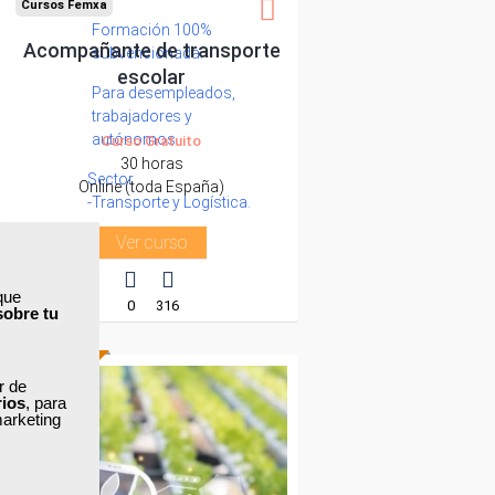
Cursos Femxa
Formación 100%
Acompañante de transporte
subvencionada.
escolar
Para desempleados,
trabajadores y
autónomos.
Curso Gratuito
30 horas
Sector
Online (toda España)
-Transporte y Logística.
Ver curso
que
0
316
sobre tu
ONLINE
ar de
rios
, para
marketing