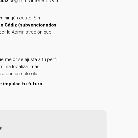
ádiz
según tus intereses y tu
n ningún coste. Sin
en Cádiz (subvencionados
por la Administración que
e mejor se ajusta a tu perfil.
mitirá localizar más
za con un solo clic.
 e impulsa tu futuro
?