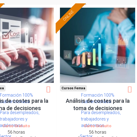
ONLINE
xa
Cursos Femxa
Formación 100%
Formación 100%
is de costes para la
Análisis de costes para la
subvencionada.
subvencionada.
a de decisiones
toma de decisiones
Para desempleados,
Para desempleados,
trabajadores y
trabajadores y
autónomos.
autónomos.
Curso Gratuito
Curso Gratuito
56 horas
56 horas
Sector
Sector