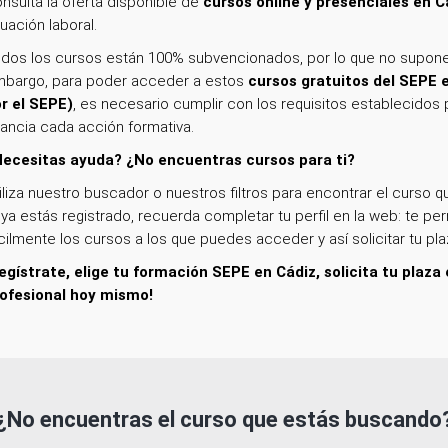
nsulta la oferta disponible de
cursos online y presenciales en C
tuación laboral.
dos los cursos están 100% subvencionados, por lo que no supone
bargo, para poder acceder a estos
cursos gratuitos del SEPE 
r el SEPE)
, es necesario cumplir con los requisitos establecidos 
nancia cada acción formativa.
ecesitas ayuda? ¿No encuentras cursos para ti?
iliza nuestro buscador o nuestros filtros para encontrar el curso qu
 ya estás registrado, recuerda completar tu perfil en la web: te per
cilmente los cursos a los que puedes acceder y así solicitar tu pla
egístrate, elige tu formación SEPE en Cádiz, solicita tu plaza
ofesional hoy mismo!
¿No encuentras el curso que estás buscando