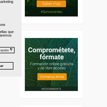
marketing
 sea
ellas que
izaremos
◮
ración
ar