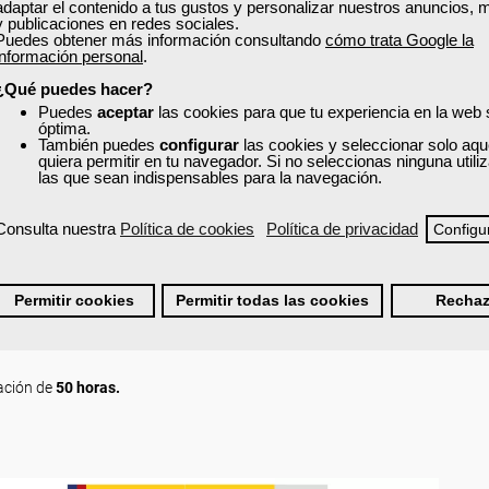
adaptar el contenido a tus gustos y personalizar nuestros anuncios, 
y publicaciones en redes sociales.
Puedes obtener más información consultando
cómo trata Google la
información personal
.
ELO.
¿Qué puedes hacer?
Puedes
aceptar
las cookies para que tu experiencia en la web
óptima.
También puedes
configurar
las cookies y seleccionar solo aqu
quiera permitir en tu navegador. Si no seleccionas ninguna util
las que sean indispensables para la navegación.
ompañantes.
Consulta nuestra
Política de cookies
Política de privacidad
el paciente y su entorno.
Configu
fesional.
ión.
Permitir cookies
Permitir todas las cookies
Rechaz
nes.
ación de
50 horas.