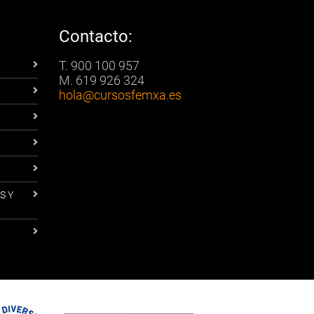
Contacto:
T. 900 100 957
M. 619 926 324
hola
@cursosfemxa.es
S Y