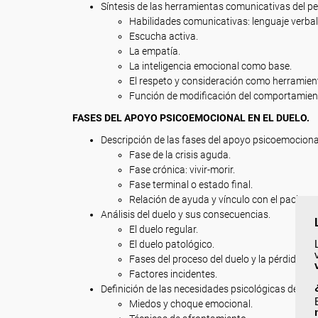
Síntesis de las herramientas comunicativas del pe
Habilidades comunicativas: lenguaje verbal 
Escucha activa.
La empatía.
La inteligencia emocional como base.
El respeto y consideración como herramient
Función de modificación del comportamien
FASES DEL APOYO PSICOEMOCIONAL EN EL DUELO.
Descripción de las fases del apoyo psicoemociona
Fase de la crisis aguda.
Fase crónica: vivir-morir.
Fase terminal o estado final.
Relación de ayuda y vínculo con el paciente
Análisis del duelo y sus consecuencias.
El duelo regular.
El duelo patológico.
Fases del proceso del duelo y la pérdida.
Factores incidentes.
Definición de las necesidades psicológicas del pac
Miedos y choque emocional.