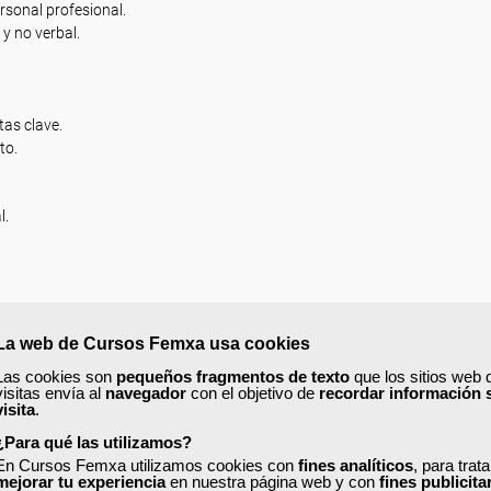
rsonal profesional.
y no verbal.
as clave.
to.
l.
.
La web de Cursos Femxa usa cookies
Las cookies son
pequeños fragmentos de texto
que los sitios web 
visitas envía al
navegador
con el objetivo de
recordar información 
visita
.
¿Para qué las utilizamos?
iente en estado terminal.
En Cursos Femxa utilizamos cookies con
fines analíticos
, para trat
mejorar tu experiencia
en nuestra página web y con
fines publicita