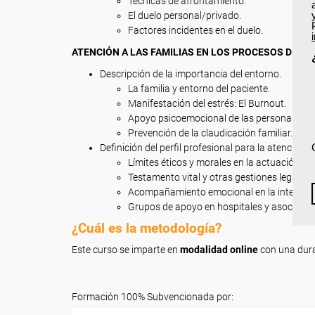
Técnicas de afrontamiento.
El duelo personal/privado.
Factores incidentes en el duelo.
ATENCIÓN A LAS FAMILIAS EN LOS PROCESOS DE DU
Descripción de la importancia del entorno.
La familia y entorno del paciente.
Manifestación del estrés: El Burnout.
Apoyo psicoemocional de las personas ac
Prevención de la claudicación familiar.
Definición del perfil profesional para la atención d
Límites éticos y morales en la actuación pro
Testamento vital y otras gestiones legales.
Acompañamiento emocional en la intervenc
Grupos de apoyo en hospitales y asociacio
¿Cuál es la metodología?
Este curso se imparte en
modalidad online
con una dur
Formación 100% Subvencionada por: