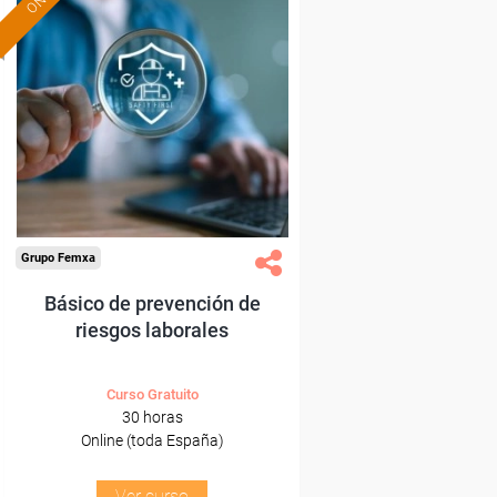
Formación 100%
subvencionada.
Para desempleados,
trabajadores y autónomos.
Sector
-Mediambiente.
Grupo Femxa
Básico de prevención de
riesgos laborales
Curso Gratuito
30 horas
Online (toda España)
Ver curso