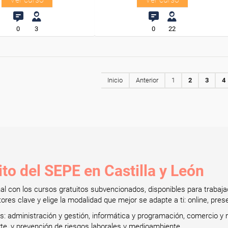
0
3
0
22
Inicio
Anterior
1
2
3
4
to del SEPE en Castilla y León
onal con los cursos gratuitos subvencionados, disponibles para tra
res clave y elige la modalidad que mejor se adapte a ti: online, prese
administración y gestión, informática y programación, comercio y m
orte, y prevención de riesgos laborales y medioambiente.