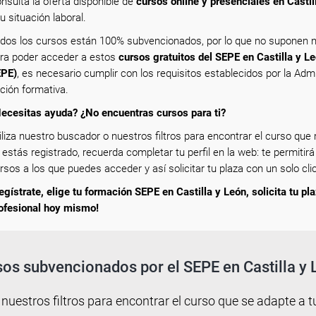
nsulta la oferta disponible de
cursos online y presenciales en Castil
tu situación laboral.
dos los cursos están 100% subvencionados, por lo que no suponen n
ra poder acceder a estos
cursos gratuitos del SEPE en Castilla y L
PE)
, es necesario cumplir con los requisitos establecidos por la Adm
ción formativa.
ecesitas ayuda? ¿No encuentras cursos para ti?
iliza nuestro buscador o nuestros filtros para encontrar el curso que m
 estás registrado, recuerda completar tu perfil en la web: te permitirá
rsos a los que puedes acceder y así solicitar tu plaza con un solo clic
egístrate, elige tu formación SEPE en Castilla y León, solicita tu pl
ofesional hoy mismo!
os subvencionados por el SEPE en Castilla y
 nuestros filtros para encontrar el curso que se adapte a tu