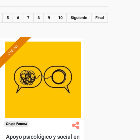
5
6
7
8
9
10
Siguiente
Final
ONLINE
Formación 100%
subvencionada.
Para desempleados,
trabajadores y autónomos.
Sector
-Educación.
Grupo Femxa
Apoyo psicológico y social en