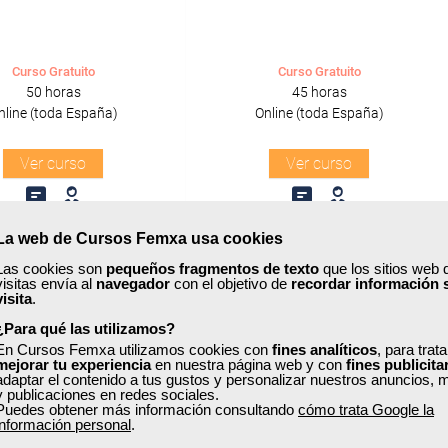
Curso Gratuito
Curso Gratuito
50 horas
45 horas
nline (toda España)
Online (toda España)
Ver curso
Ver curso
1
96
0
2
La web de Cursos Femxa usa cookies
Las cookies son
pequeños fragmentos de texto
que los sitios web 
visitas envía al
navegador
con el objetivo de
recordar información 
ONLINE
visita
.
¿Para qué las utilizamos?
Formación 100%
Formación 100%
En Cursos Femxa utilizamos cookies con
subvencionada.
fines analíticos
subvencionada.
, para trat
mejorar tu experiencia
en nuestra página web y con
fines publicita
adaptar el contenido a tus gustos y personalizar nuestros anuncios, 
y publicaciones en redes sociales.
ra desempleados,
Para desempleados,
Puedes obtener más información consultando
cómo trata Google la
res y autónomos.
trabajadores y autónomos.
información personal
.