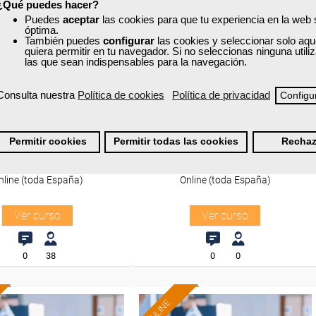
Sector
Sector
¿Qué puedes hacer?
andes Almacenes.
-Educación.
Puedes
aceptar
las cookies para que tu experiencia en la web
óptima.
También puedes
configurar
las cookies y seleccionar solo aqu
quiera permitir en tu navegador. Si no seleccionas ninguna util
las que sean indispensables para la navegación.
a
Grupo Femxa
ramiento en moda e
Atención al alumnado con
Consulta nuestra
Política de cookies
Política de privacidad
Configu
magen personal
altas capacidades
Permitir cookies
Permitir todas las cookies
Rechaz
Curso Gratuito
Curso Gratuito
10 horas
50 horas
nline (toda España)
Online (toda España)
Ver curso
Ver curso
0
38
0
0
ONLINE