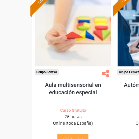
Formación 100%
subvencionada.
Para desempleados,
Pa
trabajadores y autónomos.
trabajado
Sector
-Educación.
Grupo Femxa
Grupo Femx
Aula multisensorial en
Autóm
educación especial
Curso Gratuito
25 horas
Online (toda España)
O
Ver curso