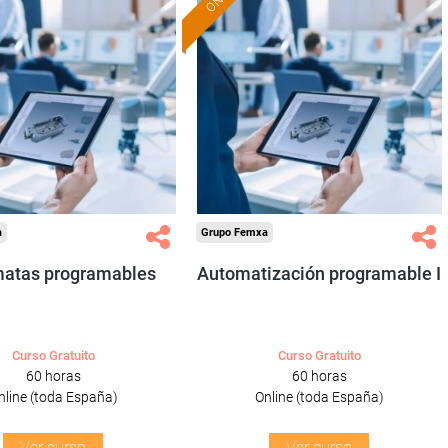
Formación 100%
Formación 100%
subvencionada.
subvencionada.
ra desempleados,
Para desempleados,
res y autónomos.
trabajadores y autónomos.
Sector
Sector
-Construcción e industrias
-Metal.
Extractivas.
a
Grupo Femxa
atas programables
Automatización programable I
Curso Gratuito
Curso Gratuito
60 horas
60 horas
nline (toda España)
Online (toda España)
Ver curso
Ver curso