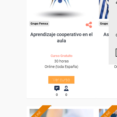
Sector
-Educación.
-Gr
Grupo Femxa
Grupo Femx
Aprendizaje cooperativo en el
Aseso
aula
i
Curso Gratuito
30 horas
Online (toda España)
O
Ver curso
0
0
ONLINE
ONLINE