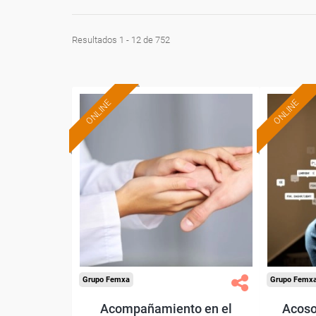
Resultados 1 - 12 de 752
ONLINE
ONLINE
Formación 100%
subvencionada.
Para desempleados,
Pa
trabajadores y autónomos.
trabajado
Sector
-Otros Servicios.
Grupo Femxa
Grupo Femx
Acompañamiento en el
Acoso