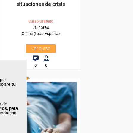
situaciones de crisis
Curso Gratuito
70 horas
Online (toda España)
Ver curso
0
0
que
sobre tu
ONLINE
Formación 100%
ar de
subvencionada.
rios
, para
marketing
Para desempleados,
trabajadores y autónomos.