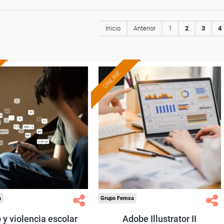
Inicio
Anterior
1
2
3
4
ONLINE
Formación 100%
Formación 100%
subvencionada.
subvencionada.
ra desempleados,
Para desempleados,
res y autónomos.
trabajadores y autónomos.
Sector
Sector
-Información, Comunicación
-Educación.
y Artes Gráficas.
a
Grupo Femxa
 y violencia escolar
Adobe Illustrator II