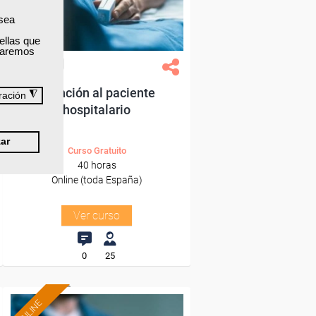
Sector
-Sanidad.
 sea
ellas que
izaremos
Grupo Femxa
Atención al paciente
◮
ración
hospitalario
ar
Curso Gratuito
40 horas
Online (toda España)
Ver curso
0
25
ONLINE