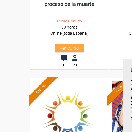
proceso de la muerte
Curso Gratuito
30 horas
Online (toda España)
O
Ver curso
0
79
ONLINE
ONLINE
Formación 100%
subvencionada.
Para desempleados,
Pa
trabajadores y autónomos.
trabajado