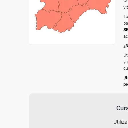
Co
y 
To
pa
SE
ac
¿N
Ut
ya
cu
¡R
pr
Curs
Utiliza