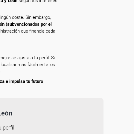
la y León
según tus intereses
ingún coste. Sin embargo,
eón (subvencionados por el
inistración que financia cada
ejor se ajusta a tu perfil. Si
 localizar más fácilmente los
.
aza e impulsa tu futuro
 León
 perfil.